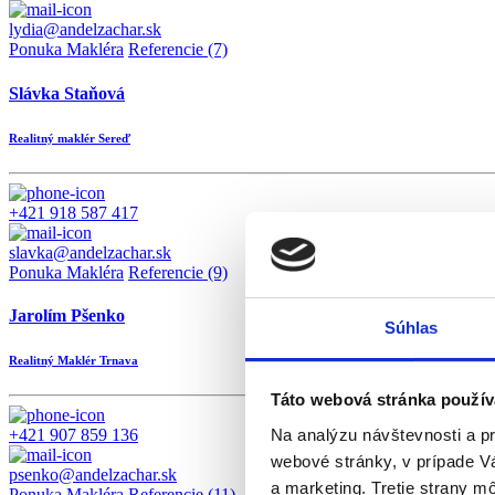
lydia@andelzachar.sk
Ponuka Makléra
Referencie (7)
Slávka Staňová
Realitný maklér Sereď
+421 918 587 417
slavka@andelzachar.sk
Ponuka Makléra
Referencie (9)
Jarolím Pšenko
Súhlas
Realitný Maklér Trnava
Táto webová stránka použív
Na analýzu návštevnosti a p
+421 907 859 136
webové stránky, v prípade V
psenko@andelzachar.sk
a marketing. Tretie strany m
Ponuka Makléra
Referencie (11)