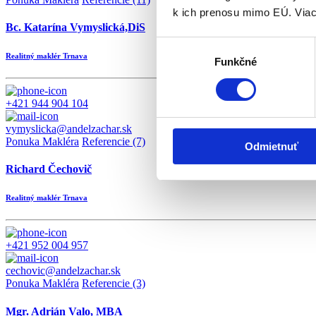
k ich prenosu mimo EÚ. Viac
Bc. Katarína Vymyslická,DiS
Výber
Realitný maklér Trnava
Funkčné
súhlasu
+421 944 904 104
vymyslicka@andelzachar.sk
Ponuka Makléra
Referencie (7)
Odmietnuť
Richard Čechovič
Realitný maklér Trnava
+421 952 004 957
cechovic@andelzachar.sk
Ponuka Makléra
Referencie (3)
Mgr. Adrián Valo, MBA