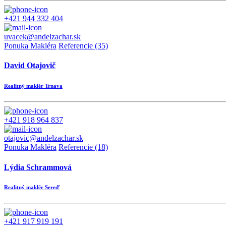
+421 944 332 404
uvacek@andelzachar.sk
Ponuka Makléra
Referencie (35)
David Otajovič
Realitný maklér Trnava
+421 918 964 837
otajovic@andelzachar.sk
Ponuka Makléra
Referencie (18)
Lýdia Schrammová
Realitný maklér Sereď
+421 917 919 191