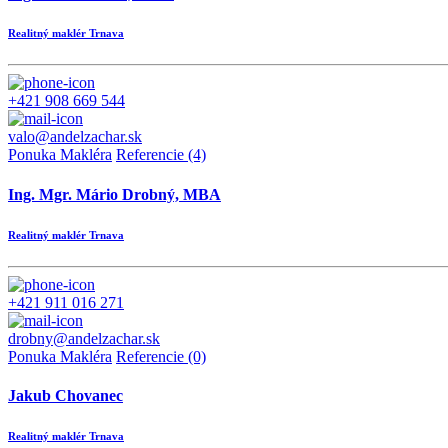
Realitný maklér Trnava
+421 908 669 544
valo@andelzachar.sk
Ponuka Makléra
Referencie (4)
Ing. Mgr. Mário Drobný, MBA
Realitný maklér Trnava
+421 911 016 271
drobny@andelzachar.sk
Ponuka Makléra
Referencie (0)
Jakub Chovanec
Realitný maklér Trnava