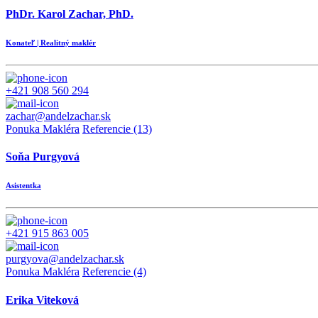
PhDr. Karol Zachar, PhD.
Konateľ | Realitný maklér
+421 908 560 294
zachar@andelzachar.sk
Ponuka Makléra
Referencie (13)
Soňa Purgyová
Asistentka
+421 915 863 005
purgyova@andelzachar.sk
Ponuka Makléra
Referencie (4)
Erika Viteková