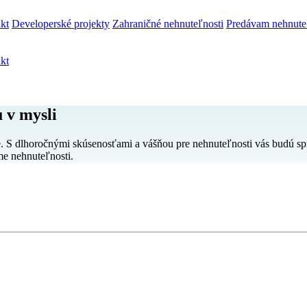
kt
Developerské projekty
Zahraničné nehnuteľnosti
Predávam nehnute
kt
 v mysli
rie. S dlhoročnými skúsenosťami a vášňou pre nehnuteľnosti vás budú s
me nehnuteľnosti.