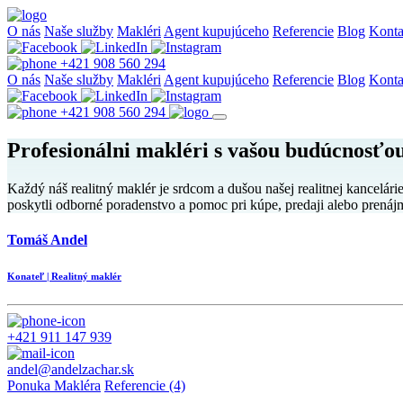
O nás
Naše služby
Makléri
Agent kupujúceho
Referencie
Blog
Konta
+421 908 560 294
O nás
Naše služby
Makléri
Agent kupujúceho
Referencie
Blog
Konta
+421 908 560 294
Profesionálni makléri s vašou budúcnosťou
Každý náš realitný maklér je srdcom a dušou našej realitnej kancelá
poskytli odborné poradenstvo a pomoc pri kúpe, predaji alebo prenáj
Tomáš Andel
Konateľ | Realitný maklér
+421 911 147 939
andel@andelzachar.sk
Ponuka Makléra
Referencie (4)