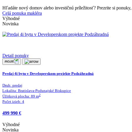
Hľadáte nový domov alebo investičnú príležitosť? Prezrite si ponuky, 
Celá ponuka makléra
Výhodné
Novinka
Detail ponuky
Predaj 4i bytu v Developerskom projekte Podzáhradná
Druh:
predaj
Lokalita:
Bratislava-Podunajské Biskupice
2
Úžitková plocha:
89
m
Počet izieb:
4
499 990 €
Výhodné
Novinka