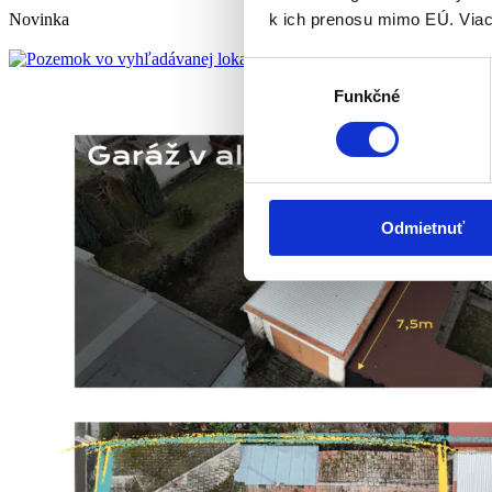
k ich prenosu mimo EÚ. Viac
Novinka
Výber
Funkčné
súhlasu
Odmietnuť