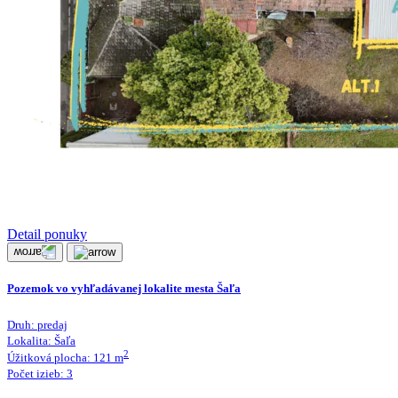
Detail ponuky
Pozemok vo vyhľadávanej lokalite mesta Šaľa
Druh:
predaj
Lokalita:
Šaľa
2
Úžitková plocha:
121
m
Počet izieb:
3