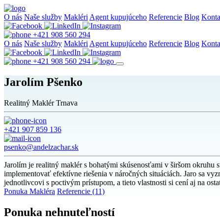
O nás
Naše služby
Makléri
Agent kupujúceho
Referencie
Blog
Konta
+421 908 560 294
O nás
Naše služby
Makléri
Agent kupujúceho
Referencie
Blog
Konta
+421 908 560 294
Jarolím Pšenko
Realitný Maklér Trnava
+421 907 859 136
psenko@andelzachar.sk
Jarolím je realitný maklér s bohatými skúsenosťami v širšom okruhu 
implementovať efektívne riešenia v náročných situáciách. Jaro sa v
jednotlivcovi s poctivým prístupom, a tieto vlastnosti si cení aj na o
Ponuka Makléra
Referencie (11)
Ponuka nehnuteľností