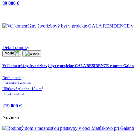
89 000 €
Detail ponuky
Veľkometrážny štvorizbový byt v projekte GALA RESIDENCE v meste Galan
Druh:
predaj
Lokalita:
Galanta
2
Úžitková plocha:
104
m
Počet izieb:
4
219 000 €
Novinka