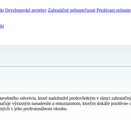
kt
Developerské projekty
Zahraničné nehnuteľnosti
Predávam nehnute
kt
stavebného odvetvia, ktoré nadobudol predovšetkým v rámci zahraničnýc
yznačuje výrazným nasadením a entuziazmom, ktorým dokáže pozitívne o
statných v jeho profesionálnom okruhu.