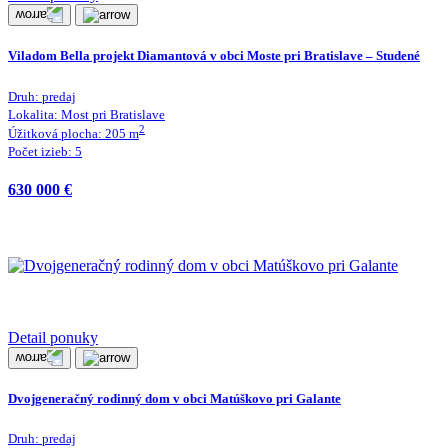
Viladom Bella projekt Diamantová v obci Moste pri Bratislave – Studené
Druh:
predaj
Lokalita:
Most pri Bratislave
2
Úžitková plocha:
205
m
Počet izieb:
5
630 000 €
Detail ponuky
Dvojgeneračný rodinný dom v obci Matúškovo pri Galante
Druh:
predaj