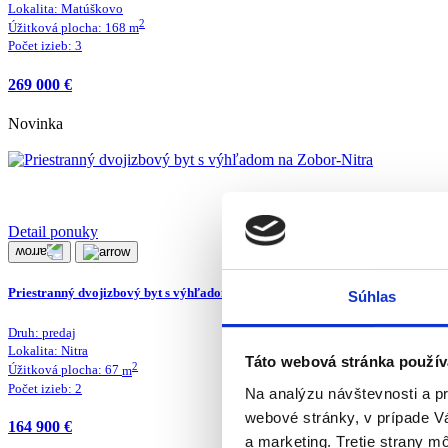
Lokalita:
Matúškovo
2
Úžitková plocha:
168
m
Počet izieb:
3
269 000 €
Novinka
Detail ponuky
Priestranný dvojizbový byt s výhľadom na Zobor-Nitra
Súhlas
Druh:
predaj
Lokalita:
Nitra
Táto webová stránka použív
2
Úžitková plocha:
67
m
Počet izieb:
2
Na analýzu návštevnosti a p
webové stránky, v prípade V
164 900 €
a marketing. Tretie strany m