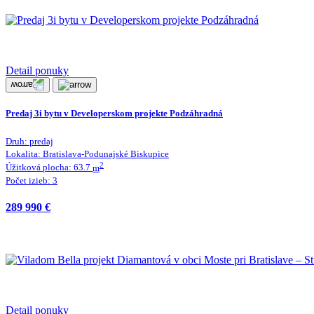
Detail ponuky
Predaj 3i bytu v Developerskom projekte Podzáhradná
Druh:
predaj
Lokalita:
Bratislava-Podunajské Biskupice
2
Úžitková plocha:
63.7
m
Počet izieb:
3
289 990 €
Detail ponuky