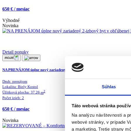
650 € / mesiac
Výhodné
Novinka
Detail ponuky
NA PRENÁJOM úplne nový zariadený 2-izbový byt v obľúbenej lokalite Biely
Druh:
prenájom
Súhlas
Lokalita:
Biely Kostol
2
Úžitková plocha:
37.26
m
Počet izieb:
2
Táto webová stránka použív
650 € / mesiac
Na analýzu návštevnosti a p
Novinka
webové stránky, v prípade V
a marketing. Tretie strany m