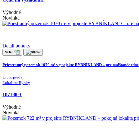
Výhodné
Novinka
Detail ponuky
Priestranný pozemok 1070 m² v projekte RYBNÍKLAND – pre nadštandardné
Druh:
predaj
Lokalita:
Rybky
107 000 €
Výhodné
Novinka