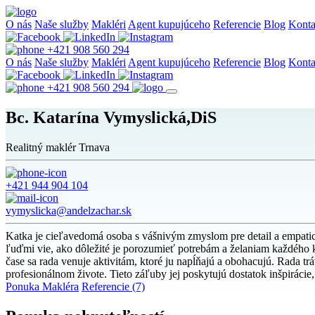
O nás
Naše služby
Makléri
Agent kupujúceho
Referencie
Blog
Konta
+421 908 560 294
O nás
Naše služby
Makléri
Agent kupujúceho
Referencie
Blog
Konta
+421 908 560 294
Bc. Katarína Vymyslická,DiS
Realitný maklér Trnava
+421 944 904 104
vymyslicka@andelzachar.sk
Katka je cieľavedomá osoba s vášnivým zmyslom pre detail a empatic
ľuďmi vie, ako dôležité je porozumieť potrebám a želaniam každého kl
čase sa rada venuje aktivitám, ktoré ju napĺňajú a obohacujú. Rada tr
profesionálnom živote. Tieto záľuby jej poskytujú dostatok inšpirácie,
Ponuka Makléra
Referencie (7)