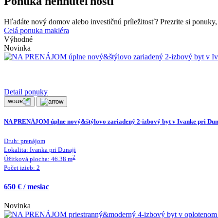
Ponuka nehnuteľností
Hľadáte nový domov alebo investičnú príležitosť? Prezrite si ponuky, 
Celá ponuka makléra
Výhodné
Novinka
Detail ponuky
NA PRENÁJOM úplne nový&štýlovo zariadený 2-izbový byt v Ivanke pri Dun
Druh:
prenájom
Lokalita:
Ivanka pri Dunaji
2
Úžitková plocha:
46.38
m
Počet izieb:
2
650 € / mesiac
Novinka