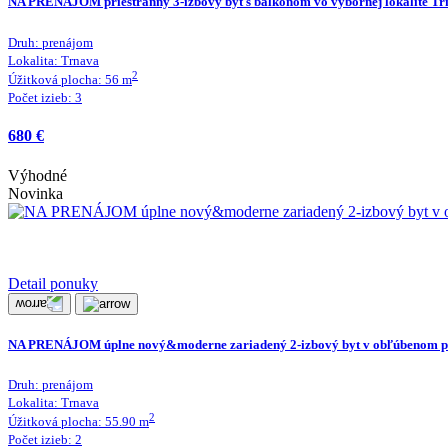
NA PRENÁJOM priestranný 3-izbový byt s balkónom vo výbornej lokalite T
Druh:
prenájom
Lokalita:
Trnava
2
Úžitková plocha:
56
m
Počet izieb:
3
680 €
Výhodné
Novinka
Detail ponuky
NA PRENÁJOM úplne nový&moderne zariadený 2-izbový byt v obľúbenom p
Druh:
prenájom
Lokalita:
Trnava
2
Úžitková plocha:
55.90
m
Počet izieb:
2