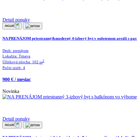
Detail ponuky
NA PRENÁJOM priestranný&moderný 4-izbový byt v oplotenom areáli s garáž
Druh:
prenájom
Lokalita:
Trnava
2
Úžitková plocha:
102
m
Počet izieb:
4
900 € / mesiac
Novinka
Detail ponuky