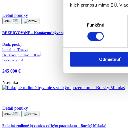
k ich prenosu mimo EÚ. Viac
Detail ponuky
Výber
Funkčné
súhlasu
REZERVOVANÉ – Komfortné bývanie v 4-izbovom rodinnom dome s čarov
Druh:
predaj
Lokalita:
Trnava
2
Úžitková plocha:
110
m
Odmietnuť
Počet izieb:
4
245 000 €
Novinka
Detail ponuky
Pokojné rodinné bývanie s veľkým pozemkom – Borský Mikuláš