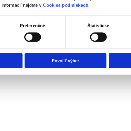
 informácií nájdete v
Cookies podmiekach
.
Preferenčné
Štatistické
ným pozemkom v Modranke
Povoliť výber