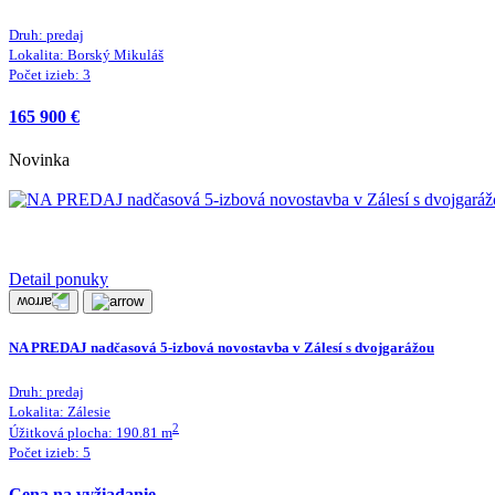
Druh:
predaj
Lokalita:
Borský Mikuláš
Počet izieb:
3
165 900 €
Novinka
Detail ponuky
NA PREDAJ nadčasová 5-izbová novostavba v Zálesí s dvojgarážou
Druh:
predaj
Lokalita:
Zálesie
2
Úžitková plocha:
190.81
m
Počet izieb:
5
Cena na vyžiadanie