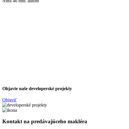
Nitra 46 min. autom
Objavte naše developerské projekty
Objaviť
Kontakt na predávajúceho makléra