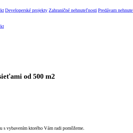
kt
Developerské projekty
Zahraničné nehnuteľnosti
Predávam nehnute
kt
sieťami od 500 m2
ru s vybavením ktorého Vám radi pomôžeme.