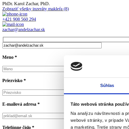
PhDr. Karol Zachar, PhD.
Zobraziť všetky inzeráty makleŕa
(8)
+421 908 560 294
zachar@andelzachar.sk
Meno
*
Priezvisko
*
Súhlas
E-mailová adresa
*
Táto webová stránka použív
Na analýzu návštevnosti a p
webové stránky, v prípade V
a marketing. Tretie strany m
Telefónne číslo
*