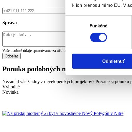
k ich prenosu mimo EÚ. Viac
Výber
Správa
Funkčné
súhlasu
Vaše osobné údaje spracúvame za účelom vybavenia Vašej požiadavky. Viac infor
Odmietnuť
Ponuka podobných nehnuteľností
Nezaujal vás žiadny z developerských projektov? Prezrite si ponuku 
Výhodné
Novinka