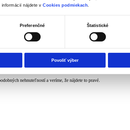
 informácií nájdete v
Cookies podmiekach
.
Preferenčné
Štatistické
mácií nájdete v sekcii
ochrana osobných údajov
.
Povoliť výber
podobných nehnuteľností a veríme, že nájdete to pravé.