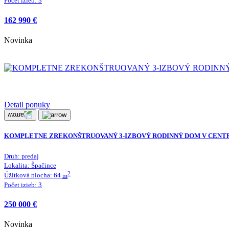
Počet izieb:
3
162 990 €
Novinka
Detail ponuky
KOMPLETNE ZREKONŠTRUOVANÝ 3-IZBOVÝ RODINNÝ DOM V CENTR
Druh:
predaj
Lokalita:
Špačince
2
Úžitková plocha:
64
m
Počet izieb:
3
250 000 €
Novinka