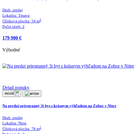
Druh:
predaj
Lokalita:
Trnava
2
Úžitková plocha:
54
m
Počet izieb:
2
179 900 €
Výhodné
Detail ponuky
Na predaj priestranný 3i byt s krásnym výhľadom na Zobor v Nitre
Druh:
predaj
Lokalita:
Nitra
2
Úžitková plocha:
78
m