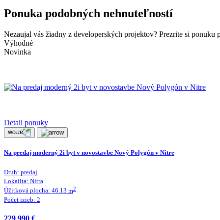
Ponuka podobných nehnuteľností
Nezaujal vás žiadny z developerských projektov? Prezrite si ponuku 
Výhodné
Novinka
Detail ponuky
Na predaj moderný 2i byt v novostavbe Nový Polygón v Nitre
Druh:
predaj
Lokalita:
Nitra
2
Úžitková plocha:
46.13
m
Počet izieb:
2
229 990 €