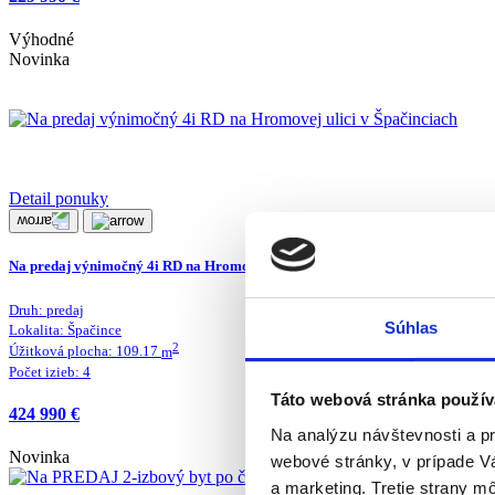
Výhodné
Novinka
Detail ponuky
Na predaj výnimočný 4i RD na Hromovej ulici v Špačinciach
Druh:
predaj
Súhlas
Lokalita:
Špačince
2
Úžitková plocha:
109.17
m
Počet izieb:
4
Táto webová stránka použív
424 990 €
Na analýzu návštevnosti a p
Novinka
webové stránky, v prípade V
a marketing. Tretie strany m