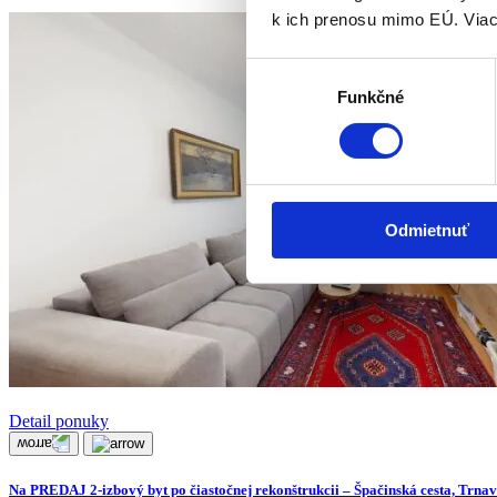
k ich prenosu mimo EÚ. Viac
Výber
Funkčné
súhlasu
Odmietnuť
Detail ponuky
Na PREDAJ 2-izbový byt po čiastočnej rekonštrukcii – Špačinská cesta, Trna