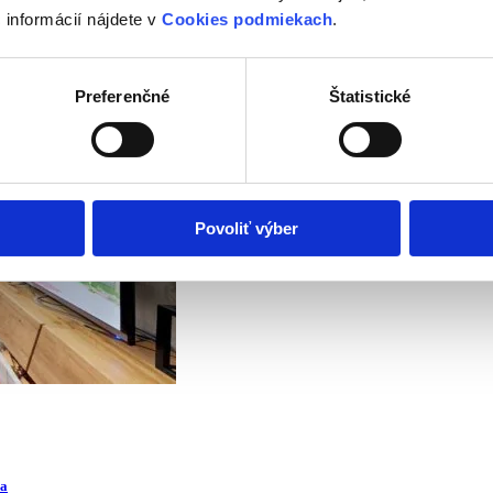
 informácií nájdete v
Cookies podmiekach
.
Preferenčné
Štatistické
Povoliť výber
va