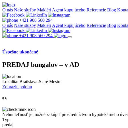
O nás
Naše služby
Makléri
Agent kupujúceho
Referencie
Blog
Konta
+421 908 560 294
O nás
Naše služby
Makléri
Agent kupujúceho
Referencie
Blog
Konta
+421 908 560 294
Úspešne ukončené
PREDAJ bungalov – v AD
Lokalita:
Bratislava-Staré Mesto
Zobraziť polohu
0 €
Nehnuteľnosť je možné zakúpiť prostredníctvom hypotekárneho úve
Typ:
predaj