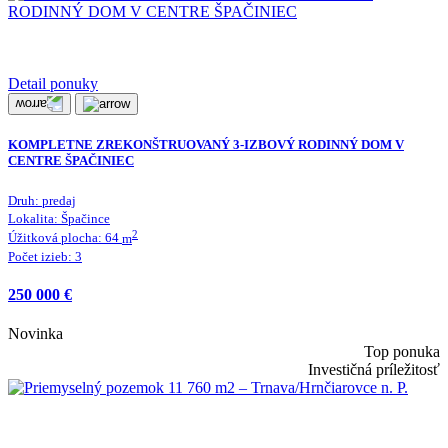
Detail ponuky
KOMPLETNE ZREKONŠTRUOVANÝ 3-IZBOVÝ RODINNÝ DOM V
CENTRE ŠPAČINIEC
Druh:
predaj
Lokalita:
Špačince
2
Úžitková plocha:
64
m
Počet izieb:
3
250 000 €
Novinka
Top ponuka
Investičná príležitosť