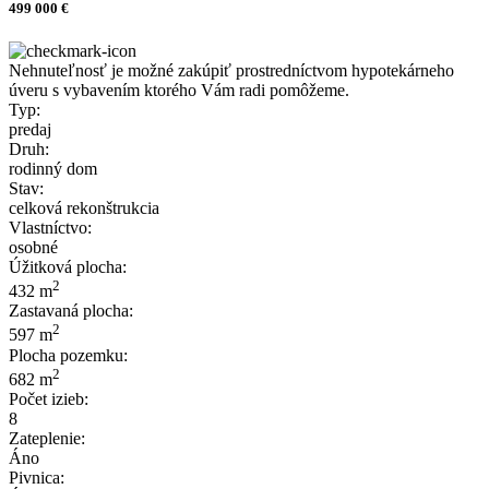
499 000 €
Nehnuteľnosť je možné zakúpiť prostredníctvom hypotekárneho
úveru s vybavením ktorého Vám radi pomôžeme.
Typ:
predaj
Druh:
rodinný dom
Stav:
celková rekonštrukcia
Vlastníctvo:
osobné
Úžitková plocha:
2
432 m
Zastavaná plocha:
2
597 m
Plocha pozemku:
2
682 m
Počet izieb:
8
Zateplenie:
Áno
Pivnica: