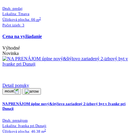
Druh:
predaj
Lokalita:
Trnava
2
Úžitková plocha:
66
m
Počet izieb:
3
Cena na vyžiadanie
Výhodné
Novinka
Detail ponuky
NA PRENÁJOM úplne nový&štýlovo zariadený 2-izbový byt v Ivanke pri
Dunaji
Druh:
prenájom
Lokalita:
Ivanka pri Dunaji
2
Úžitková plocha:
46.38
m