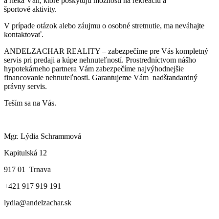
a rieka Váh, ktoré poskytujú možnosti na rekreáciu a
športové aktivity.
V prípade otázok alebo záujmu o osobné stretnutie, ma neváhajte
kontaktovať.
ANDELZACHAR REALITY – zabezpečíme pre Vás kompletný
servis pri predaji a kúpe nehnuteľností. Prostredníctvom nášho
hypotekárneho partnera Vám zabezpečíme najvýhodnejšie
financovanie nehnuteľnosti. Garantujeme Vám nadštandardný
právny servis.
Teším sa na Vás.
Mgr. Lýdia Schrammová
Kapitulská 12
917 01 Trnava
+421 917 919 191
lydia@andelzachar.sk