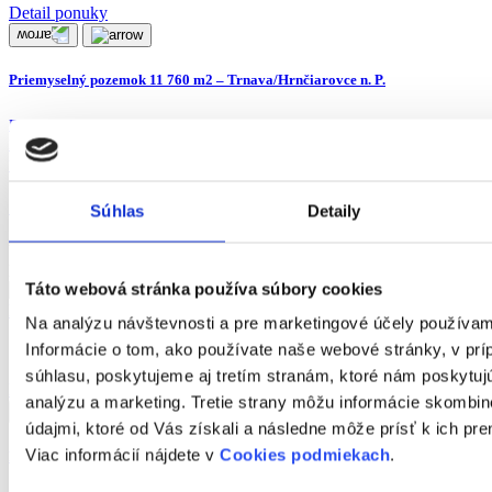
Detail ponuky
Priemyselný pozemok 11 760 m2 – Trnava/Hrnčiarovce n. P.
Druh:
predaj
Lokalita:
Hrnčiarovce nad Parnou
2
Úžitková plocha:
1
m
130 € / m²
Súhlas
Detaily
Výhodné
Novinka
Táto webová stránka používa súbory cookies
Na analýzu návštevnosti a pre marketingové účely používa
Informácie o tom, ako používate naše webové stránky, v pr
súhlasu, poskytujeme aj tretím stranám, ktoré nám poskytujú
Detail ponuky
analýzu a marketing. Tretie strany môžu informácie skombi
údajmi, ktoré od Vás získali a následne môže prísť k ich p
Viac informácií nájdete v
Cookies podmiekach
.
Na predaj moderný 4-izbový mezonet s fotovoltikou a záhradou | Miloslavov