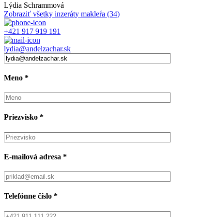
Lýdia Schrammová
Zobraziť všetky inzeráty makleŕa
(34)
+421 917 919 191
lydia@andelzachar.sk
Meno
*
Priezvisko
*
E-mailová adresa
*
Telefónne číslo
*