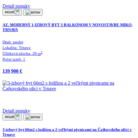
Detail ponuky
AZ. MODERNÝ 1-IZBOVÝ BYT S BALKÓNOM V NOVOSTAVBE MIKO,
TRNAVA
Druh:
predaj
Lokalita:
Trnava
2
Úžitková plocha:
28
m
Počet izieb:
1
139 900 €
Detail ponuky
3-izbový byt 66m2 s lodžiou a 2 veľkými pivnicami na Čajkovského ulici v
Trnave