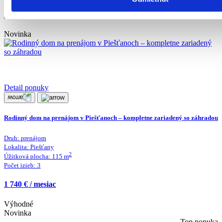
234 900 €
Novinka
Detail ponuky
Rodinný dom na prenájom v Piešťanoch – kompletne zariadený so záhradou
Druh:
prenájom
Lokalita:
Piešťany
2
Úžitková plocha:
115
m
Počet izieb:
3
1 740 € / mesiac
Výhodné
Novinka
Top ponuka