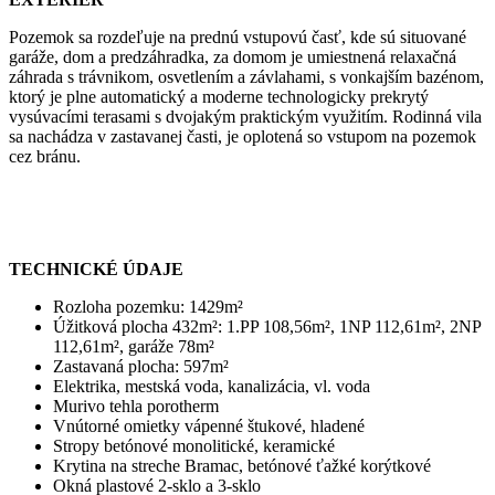
Pozemok sa rozdeľuje na prednú vstupovú časť, kde sú situované
garáže, dom a predzáhradka, za domom je umiestnená relaxačná
záhrada s trávnikom, osvetlením a závlahami, s vonkajším bazénom,
ktorý je plne automatický a moderne technologicky prekrytý
vysúvacími terasami s dvojakým praktickým využitím. Rodinná vila
sa nachádza v zastavanej časti, je oplotená so vstupom na pozemok
cez bránu.
TECHNICKÉ ÚDAJE
Rozloha pozemku: 1429m²
Úžitková plocha 432m²: 1.PP 108,56m², 1NP 112,61m², 2NP
112,61m², garáže 78m²
Zastavaná plocha: 597m²
Elektrika, mestská voda, kanalizácia, vl. voda
Murivo tehla porotherm
Vnútorné omietky vápenné štukové, hladené
Stropy betónové monolitické, keramické
Krytina na streche Bramac, betónové ťažké korýtkové
Okná plastové 2-sklo a 3-sklo