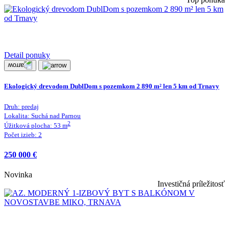
Detail ponuky
Ekologický drevodom DublDom s pozemkom 2 890 m² len 5 km od Trnavy
Druh:
predaj
Lokalita:
Suchá nad Parnou
2
Úžitková plocha:
53
m
Počet izieb:
2
250 000 €
Novinka
Investičná príležitosť