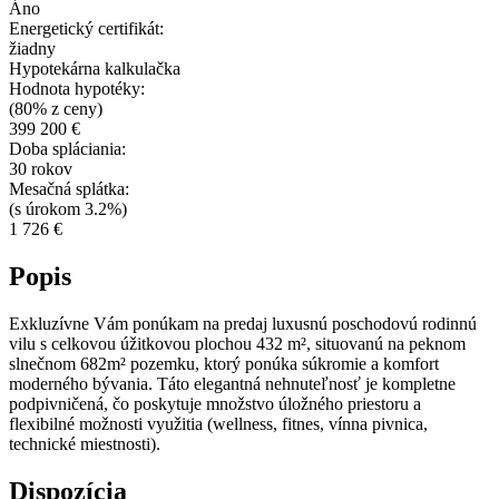
Áno
Energetický certifikát:
žiadny
Hypotekárna kalkulačka
Hodnota hypotéky:
(80% z ceny)
399 200 €
Doba spláciania:
30 rokov
Mesačná splátka:
(s úrokom 3.2%)
1 726 €
Popis
Exkluzívne Vám ponúkam na predaj luxusnú poschodovú rodinnú
vilu s celkovou úžitkovou plochou 432 m², situovanú na peknom
slnečnom 682m² pozemku, ktorý ponúka súkromie a komfort
moderného bývania. Táto elegantná nehnuteľnosť je kompletne
podpivničená, čo poskytuje množstvo úložného priestoru a
flexibilné možnosti využitia (wellness, fitnes, vínna pivnica,
technické miestnosti).
Dispozícia