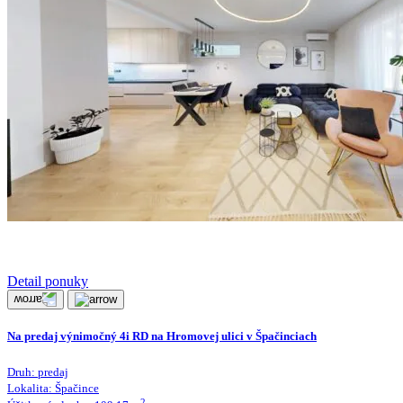
Detail ponuky
Na predaj výnimočný 4i RD na Hromovej ulici v Špačinciach
Druh:
predaj
Lokalita:
Špačince
2