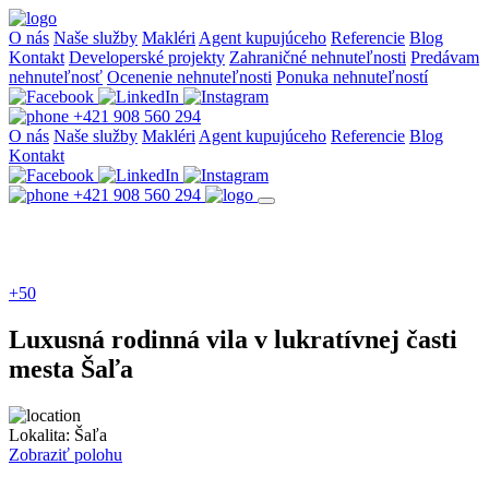
O nás
Naše služby
Makléri
Agent kupujúceho
Referencie
Blog
Kontakt
Developerské projekty
Zahraničné nehnuteľnosti
Predávam
nehnuteľnosť
Ocenenie nehnuteľnosti
Ponuka nehnuteľností
+421 908 560 294
O nás
Naše služby
Makléri
Agent kupujúceho
Referencie
Blog
Kontakt
+421 908 560 294
+50
Luxusná rodinná vila v lukratívnej časti
mesta Šaľa
Lokalita:
Šaľa
Zobraziť polohu