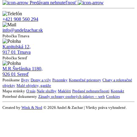
Predávam nehnuteľnosť
+421 908 560 294
info@andelzachar.sk
Pobočka Trnava
Kapitulská 12,
917 01 Trnava
Pobočka Sereď
M.R.Štefánika 1180,
926 01 Sereď
Ponúkame
Byty
Domy a vily
Pozemky
Komerčné priestory
Chaty a rekreačné
objekty
Malé objekty, garáže
Mapa stránky
O nás
Naše služby
Makléri
Predané nehnuteľnosti
Kontakt
Potrebné dokumenty
Zásady ochrany osobných údajov – web
Cookies
Created by
Wink & Nod
© 2026 Andel & Zachar | Všetky práva vyhradené.