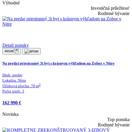
Výhodné
Investičná príležitosť
Rodinné bývanie
Detail ponuky
Na predaj priestranný 3i byt s krásnym výhľadom na Zobor v Nitre
Druh:
predaj
Lokalita:
Nitra
2
Úžitková plocha:
78
m
Počet izieb:
3
162 990 €
Novinka
Top ponuka
Rodinné bývanie