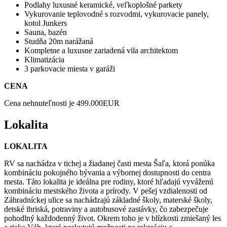
Podlahy luxusné keramické, veľkoplošné parkety
Vykurovanie teplovodné s rozvodmi, vykurovacie panely,
kotol Junkers
Sauna, bazén
Studňa 20m narážaná
Kompletne a luxusne zariadená vila architektom
Klimatizácia
3 parkovacie miesta v garáži
CENA
Cena nehnuteľnosti je 499.000EUR
Lokalita
LOKALITA
RV sa nachádza v tichej a žiadanej časti mesta Šaľa, ktorá ponúka
kombináciu pokojného bývania a výbornej dostupnosti do centra
mesta. Táto lokalita je ideálna pre rodiny, ktoré hľadajú vyváženú
kombináciu mestského života a prírody. V pešej vzdialenosti od
Záhradníckej ulice sa nachádzajú základné školy, materské školy,
detské ihriská, potraviny a autobusové zastávky, čo zabezpečuje
pohodlný každodenný život. Okrem toho je v blízkosti zmiešaný les