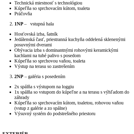
Technická miestnosť s technológiou
Kúpeľňa so sprchovacím kútom, toaleta
Práčovňa
1NP
– vstupná hala
Hosťovská izba, šatník
Jedálenská časť, priestranná kuchyňa oddelená sklenenými
posuvnými dverami
Obývacia izba s dominantnými rohovými keramickými
kachlami na tuhé palivo s posedom
Kúpeľňa so sprchovou vaňou, toaleta
Výstup na terasu so zastrešením
2NP
– galéria s posedením
2x spálňa s výstupom na loggiu
1x spálňa so vstupom do kúpeľne a na terasu s výhľadom do
záhrady
Kúpeľňa so sprchovacím kútom, toaletou, rohovou vaňou
(vstup z galérie a zo spálne)
Výsuvný systém do podstrešného priestoru
EXTERIÉR