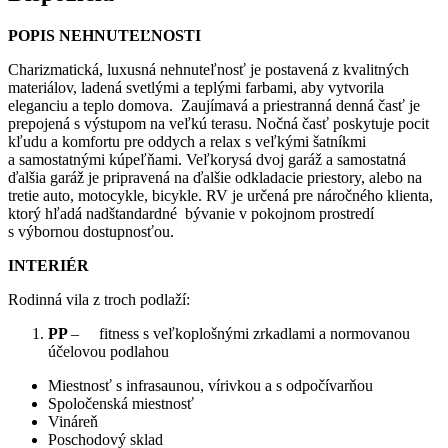
POPIS NEHNUTEĽNOSTI
Charizmatická, luxusná nehnuteľnosť je postavená z kvalitných
materiálov, ladená svetlými a teplými farbami, aby vytvorila
eleganciu a teplo domova. Zaujímavá a priestranná denná časť je
prepojená s výstupom na veľkú terasu. Nočná časť poskytuje pocit
kľudu a komfortu pre oddych a relax s veľkými šatníkmi
a samostatnými kúpeľňami. Veľkorysá dvoj garáž a samostatná
ďalšia garáž je pripravená na ďalšie odkladacie priestory, alebo na
tretie auto, motocykle, bicykle. RV je určená pre náročného klienta,
ktorý hľadá nadštandardné bývanie v pokojnom prostredí
s výbornou dostupnosťou.
INTERIÉR
Rodinná vila z troch podlaží:
PP
– fitness s veľkoplošnými zrkadlami a normovanou
účelovou podlahou
Miestnosť s infrasaunou, vírivkou a s odpočívarňou
Spoločenská miestnosť
Vináreň
Poschodový sklad