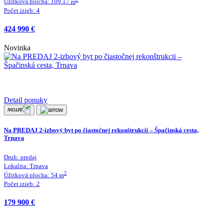
Úžitková plocha:
109.17
m
Počet izieb:
4
424 990 €
Novinka
Detail ponuky
Na PREDAJ 2-izbový byt po čiastočnej rekonštrukcii – Špačinská cesta,
Trnava
Druh:
predaj
Lokalita:
Trnava
2
Úžitková plocha:
54
m
Počet izieb:
2
179 900 €