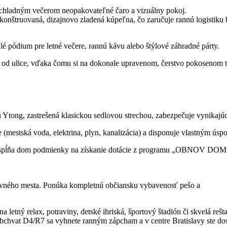
a chladným večerom neopakovateľné čaro a vizuálny pokoj.
onštruovaná, dizajnovo zladená kúpeľna, čo zaručuje rannú logistiku
 pódium pre letné večere, rannú kávu alebo štýlové záhradné párty.
 od ulice, vďaka čomu si na dokonale upravenom, čerstvo pokosenom tráv
 Ytong, zastrešená klasickou sedlovou strechou, zabezpečuje vynikajúcu
te (mestská voda, elektrina, plyn, kanalizácia) a disponuje vlastným 
spĺňa dom podmienky na získanie dotácie z programu „OBNOV DOM“ (
 hlavného mesta. Ponúka kompletnú občiansku vybavenosť pešo a
 letný relax, potraviny, detské ihriská, športový štadión či skvelá rešta
bchvat D4/R7 sa vyhnete ranným zápcham a v centre Bratislavy ste dos