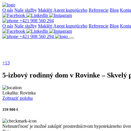
O nás
Naše služby
Makléri
Agent kupujúceho
Referencie
Blog
Konta
+421 908 560 294
O nás
Naše služby
Makléri
Agent kupujúceho
Referencie
Blog
Konta
+421 908 560 294
+13
5-izbový rodinný dom v Rovinke – Skvelý p
Lokalita:
Rovinka
Zobraziť polohu
359 900 €
Nehnuteľnosť je možné zakúpiť prostredníctvom hypotekárneho úve