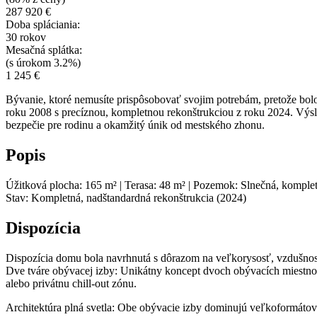
287 920 €
Doba spláciania:
30 rokov
Mesačná splátka:
(s úrokom 3.2%)
1 245 €
Bývanie, ktoré nemusíte prispôsobovať svojim potrebám, pretože bolo
roku 2008 s precíznou, kompletnou rekonštrukciou z roku 2024. Výsle
bezpečie pre rodinu a okamžitý únik od mestského zhonu.
Popis
Úžitková plocha: 165 m² | Terasa: 48 m² | Pozemok: Slnečná, komple
Stav: Kompletná, nadštandardná rekonštrukcia (2024)
Dispozícia
Dispozícia domu bola navrhnutá s dôrazom na veľkorysosť, vzdušnos
Dve tváre obývacej izby: Unikátny koncept dvoch obývacích miestností 
alebo privátnu chill-out zónu.
Architektúra plná svetla: Obe obývacie izby dominujú veľkoformátov