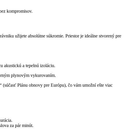
 bez kompromisov.
niku užijete absolútne súkromie. Priestor je ideálne stvorený pre
 akustickú a tepelnú izoláciu.
úsporným plynovým vykurovaním.
súčasť Plánu obnovy pre Európu), čo vám umožní ešte viac
urácia.
lova za pár minút.