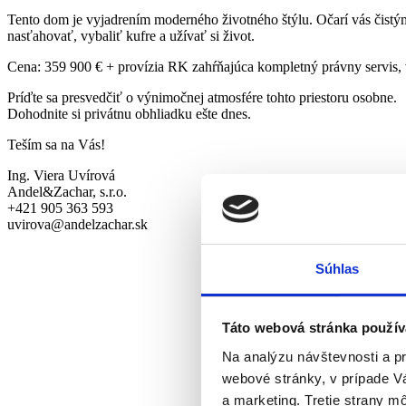
Tento dom je vyjadrením moderného životného štýlu. Očarí vás čistý
nasťahovať, vybaliť kufre a užívať si život.
Cena: 359 900 € + provízia RK zahŕňajúca kompletný právny servis, v
Príďte sa presvedčiť o výnimočnej atmosfére tohto priestoru osobne.
Dohodnite si privátnu obhliadku ešte dnes.
Teším sa na Vás!
Ing. Viera Uvírová
Andel&Zachar, s.r.o.
+421 905 363 593
uvirova@andelzachar.sk
Súhlas
Táto webová stránka použív
Na analýzu návštevnosti a p
webové stránky, v prípade V
a marketing. Tretie strany m