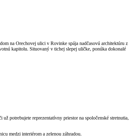
 dom na Orechovej ulici v Rovinke spája nadčasovú architektúru z
otnú kapitolu. Situovaný v tichej slepej uličke, ponúka dokonalé
 už potrebujete reprezentatívny priestor na spoločenské stretnutia,
icu medzi interiérom a zelenou záhradou.