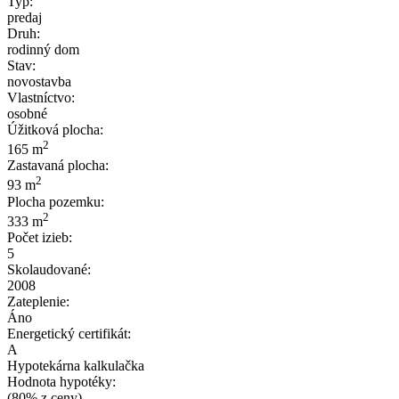
Typ:
predaj
Druh:
rodinný dom
Stav:
novostavba
Vlastníctvo:
osobné
Úžitková plocha:
2
165 m
Zastavaná plocha:
2
93 m
Plocha pozemku:
2
333 m
Počet izieb:
5
Skolaudované:
2008
Zateplenie:
Áno
Energetický certifikát:
A
Hypotekárna kalkulačka
Hodnota hypotéky:
(80% z ceny)