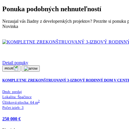
Ponuka podobných nehnuteľností
Nezaujal vás žiadny z developerských projektov? Prezrite si ponuku 
Novinka
Detail ponuky
KOMPLETNE ZREKONŠTRUOVANÝ 3-IZBOVÝ RODINNÝ DOM V CENTR
Druh:
predaj
Lokalita:
Špačince
2
Úžitková plocha:
64
m
Počet izieb:
3
250 000 €