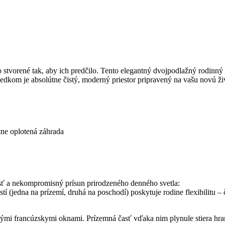
 stvorené tak, aby ich predčilo. Tento elegantný dvojpodlažný rodinný
dkom je absolútne čistý, moderný priestor pripravený na vašu novú živ
tne oplotená záhrada
ť a nekompromisný prísun prirodzeného denného svetla:
(jedna na prízemí, druhá na poschodí) poskytuje rodine flexibilitu – či
ými francúzskymi oknami. Prízemná časť vďaka nim plynule stiera hran