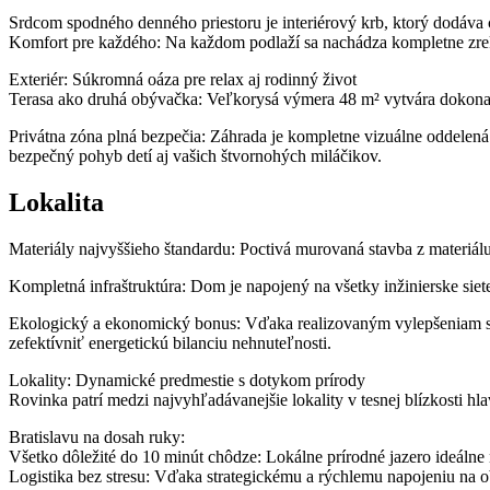
Srdcom spodného denného priestoru je interiérový krb, ktorý dodáv
Komfort pre každého: Na každom podlaží sa nachádza kompletne zrek
Exteriér: Súkromná oáza pre relax aj rodinný život
Terasa ako druhá obývačka: Veľkorysá výmera 48 m² vytvára dokonalé
Privátna zóna plná bezpečia: Záhrada je kompletne vizuálne oddelená
bezpečný pohyb detí aj vašich štvornohých miláčikov.
Lokalita
Materiály najvyššieho štandardu: Poctivá murovaná stavba z materiálu
Kompletná infraštruktúra: Dom je napojený na všetky inžinierske sie
Ekologický a ekonomický bonus: Vďaka realizovaným vylepšeniam 
zefektívniť energetickú bilanciu nehnuteľnosti.
Lokality: Dynamické predmestie s dotykom prírody
Rovinka patrí medzi najvyhľadávanejšie lokality v tesnej blízkosti
Bratislavu na dosah ruky:
Všetko dôležité do 10 minút chôdze: Lokálne prírodné jazero ideálne na
Logistika bez stresu: Vďaka strategickému a rýchlemu napojeniu na o