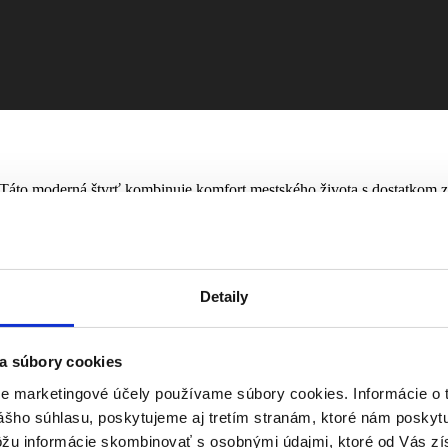
 Táto moderná štvrť kombinuje komfort mestského života s dostatkom z
o MHD
Detaily
ti (OC Galéria, Tesco, Lidl)
viská priamo v areáli alebo v okolí
a súbory cookies
re marketingové účely používame súbory cookies. Informácie o 
bezprostredným pripojením na mestský obchvat (D1/R1)
ášho súhlasu, poskytujeme aj tretím stranám, ktoré nám poskytu
ôžu informácie skombinovať s osobnými údajmi, ktoré od Vás zí
ľadajú príjemné a praktické bývanie