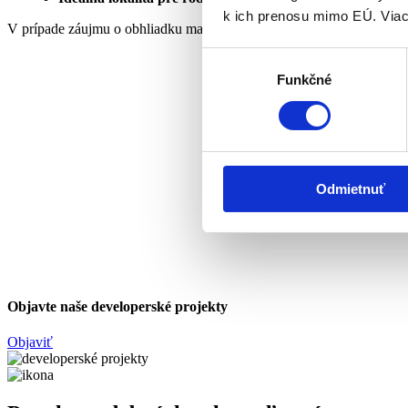
k ich prenosu mimo EÚ. Viac
V prípade záujmu o obhliadku ma neváhajte kontaktovať na 0952 00
Výber
Funkčné
súhlasu
Odmietnuť
Objavte naše developerské projekty
Objaviť