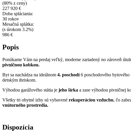
(80% z ceny)
227 920 €
Doba spláciania:
30 rokov
Mesačná splátka:
(s úrokom 3.2%)
986 €
Popis
Ponúkame Vám na predaj veľký, moderne zariadený no zároveň útuln
pivničnou kobkou.
Byt sa nachádza na ideálnom
4. poschodí
6 poschodového bytového dom
detským ihriskom.
Výhodou garážového státia je
jeho šírka
a zase výhodou pivničnej ko
Všetky tri obytné izby sú vybavené
rekuperáciou vzduchu
, čo zab
vnútorného prostredia.
Dispozícia