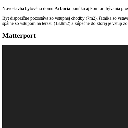
Novostavba bytového domu
Arboria
ponúka aj komfort bývania pro
Byt dispozične pozostáva zo vstupnej chodby (7m2), šatníka so vstav
spálne so vstupom na terasu (13,8m2) a kúpeľne do ktorej je vstup zo
Matterport