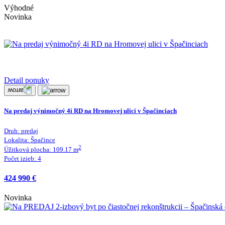
Výhodné
Novinka
Detail ponuky
Na predaj výnimočný 4i RD na Hromovej ulici v Špačinciach
Druh:
predaj
Lokalita:
Špačince
2
Úžitková plocha:
109.17
m
Počet izieb:
4
424 990 €
Novinka