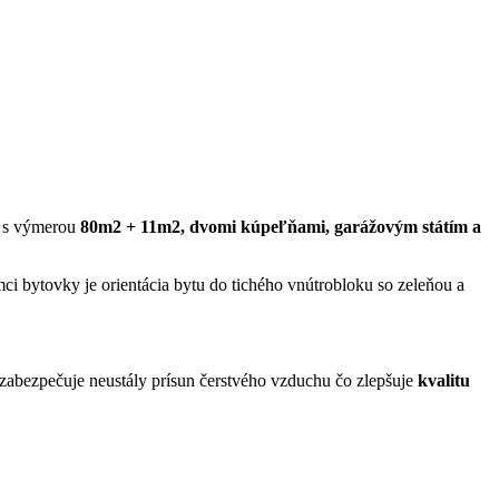
e s výmerou
80m2 + 11m2, dvomi kúpeľňami, garážovým státím a
ci bytovky je orientácia bytu do tichého vnútrobloku so zeleňou a
 zabezpečuje neustály prísun čerstvého vzduchu čo zlepšuje
kvalitu