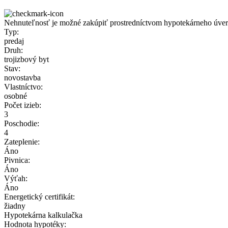
Nehnuteľnosť je možné zakúpiť prostredníctvom hypotekárneho úve
Typ:
predaj
Druh:
trojizbový byt
Stav:
novostavba
Vlastníctvo:
osobné
Počet izieb:
3
Poschodie:
4
Zateplenie:
Áno
Pivnica:
Áno
Výťah:
Áno
Energetický certifikát:
žiadny
Hypotekárna kalkulačka
Hodnota hypotéky: