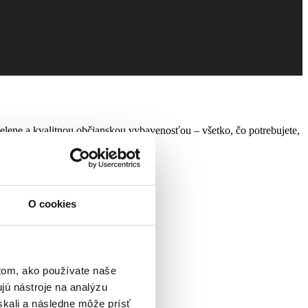
elene a kvalitnou občianskou vybavenosťou – všetko, čo potrebujete,
O cookies
tom, ako používate naše
jú nástroje na analýzu
skali a následne môže prísť