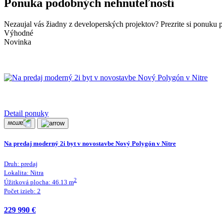
Ponuka podobných nehnuteľností
Nezaujal vás žiadny z developerských projektov? Prezrite si ponuku 
Výhodné
Novinka
Detail ponuky
Na predaj moderný 2i byt v novostavbe Nový Polygón v Nitre
Druh:
predaj
Lokalita:
Nitra
2
Úžitková plocha:
46.13
m
Počet izieb:
2
229 990 €