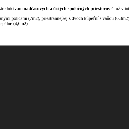
stredníctvom
nadčasových a čistých spoločných priestorov
či už v int
anými policami (7m2), priestrannejšej z dvoch kúpeľní s vaňou (6,3m2)
 spálne (4,6m2)