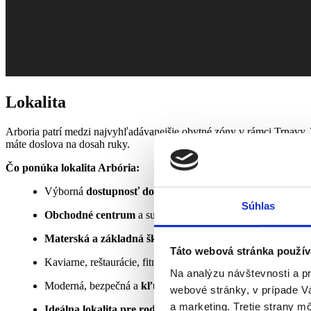
Lokalita
Arboria patrí medzi najvyhľadávanejšie obytné zóny v rámci Trnavy.
máte doslova na dosah ruky.
Čo ponúka lokalita Arbória:
Výborná
dostupnosť do centra mesta
– pešo, autom aleb
Súhlas
Obchodné centrum
a supermarkety v bezprostrednej blízkos
Materská a základná škola, detské ihriská
, parky a športo
Táto webová stránka použív
Kaviarne, reštaurácie, fitness centrum, zdravotné stredisko
Na analýzu návštevnosti a p
Moderná, bezpečná a
kľudná štvrť s množstvom zelene
s 
webové stránky, v prípade V
a marketing. Tretie strany m
Ideálna lokalita pre rodiny, páry aj jednotlivcov
, ktorí h