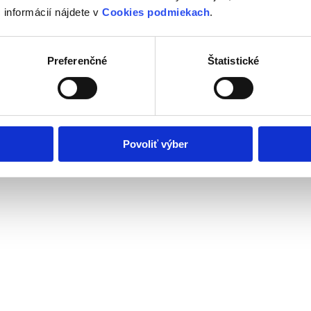
 informácií nájdete v
Cookies podmiekach
.
4 957 alebo cechovic@andelzachar.sk
Preferenčné
Štatistické
Povoliť výber