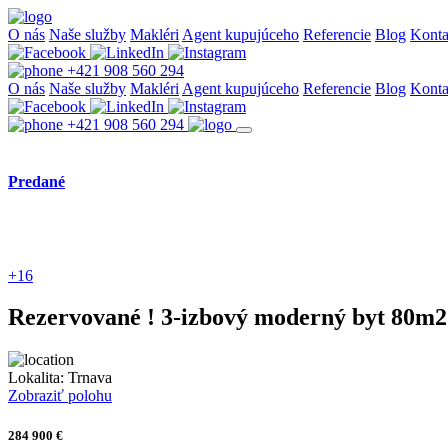
O nás
Naše služby
Makléri
Agent kupujúceho
Referencie
Blog
Konta
+421 908 560 294
O nás
Naše služby
Makléri
Agent kupujúceho
Referencie
Blog
Konta
+421 908 560 294
Predané
+16
Rezervované ! 3-izbový moderný byt 80m2
Lokalita:
Trnava
Zobraziť polohu
284 900 €