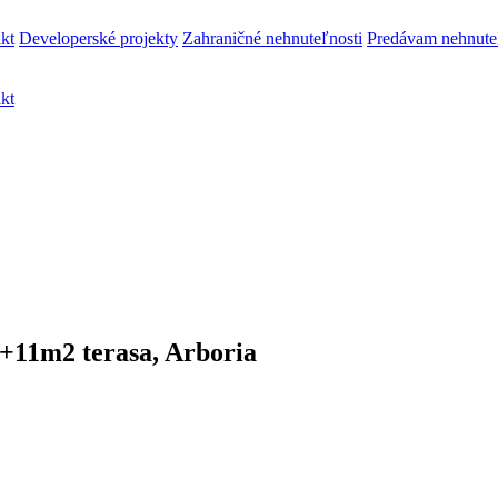
kt
Developerské projekty
Zahraničné nehnuteľnosti
Predávam nehnute
kt
+11m2 terasa, Arboria