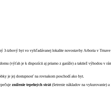
ý 3-izbový byt vo vyhľadávanej lokalite novostavby Arboria v Trnav
u (výťah je k dispozícii aj priamo z garáže) a taktiež výhodou v rám
bky je jej dostupnosť na rovnakom poschodí ako byt.
ezpečuje
zníženie tepelných strát
(šetrenie nákladov na vykurovanie) a