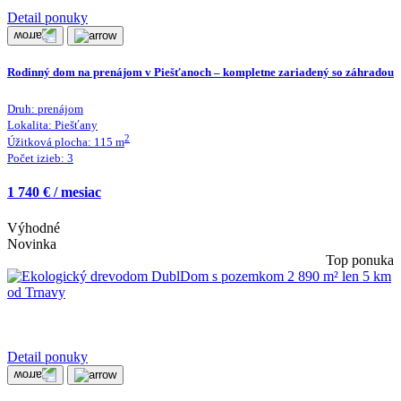
Detail ponuky
Rodinný dom na prenájom v Piešťanoch – kompletne zariadený so záhradou
Druh:
prenájom
Lokalita:
Piešťany
2
Úžitková plocha:
115
m
Počet izieb:
3
1 740 € / mesiac
Výhodné
Novinka
Top ponuka
Detail ponuky