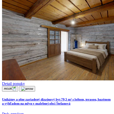
Detail ponuky
Unikátny a plne zariadený dizajnový byt 79,5 m² s loftom, terasou, bazénom
a výhľadom na mlyn v malebnej obci Štefanová
Druh:
prenájom