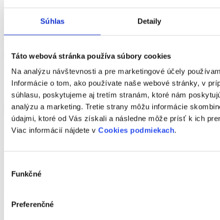
2
Úžitková plocha:
28
m
Počet izieb:
1
Súhlas
Detaily
139 900 €
Táto webová stránka používa súbory cookies
Na analýzu návštevnosti a pre marketingové účely používa
Informácie o tom, ako používate naše webové stránky, v pr
súhlasu, poskytujeme aj tretím stranám, ktoré nám poskytujú
Detail ponuky
analýzu a marketing. Tretie strany môžu informácie skombi
údajmi, ktoré od Vás získali a následne môže prísť k ich p
3-izbový byt 66m2 s lodžiou a 2 veľkými pivnicami na Čajkovského ulici v
Viac informácií nájdete v
Cookies podmiekach
.
Trnave
Druh:
predaj
Výber
Lokalita:
Trnava
Funkčné
2
súhlasu
Úžitková plocha:
66
m
Počet izieb:
3
Cena na vyžiadanie
Preferenčné