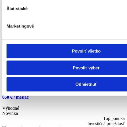
Výhodné
Novinka
Štatistické
Marketingové
Detail ponuky
Povoliť všetko
NA PRENÁJOM úplne nový&štýlovo zariadený 2-izbový byt v Ivanke pri
Dunaji
Povoliť výber
Druh:
prenájom
Lokalita:
Ivanka pri Dunaji
2
Úžitková plocha:
46.38
m
Odmietnuť
Počet izieb:
2
650 € / mesiac
Výhodné
Novinka
Top ponuka
Investičná príležitosť