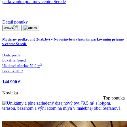
Detail ponuky
Moderný podkrovný 2-izb.byt v Novostavbe s vlastným parkovaním priamo
v centre Serede
Druh:
predaj
Lokalita:
Sereď
2
Úžitková plocha:
52.9
m
Počet izieb:
2
144 900 €
Novinka
Top ponuka