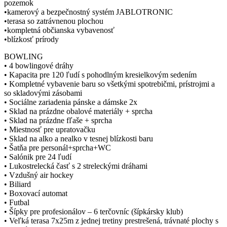
pozemok
•kamerový a bezpečnostný systém JABLOTRONIC
•terasa so zatrávnenou plochou
•kompletná občianska vybavenosť
•blízkosť prírody
BOWLING
• 4 bowlingové dráhy
• Kapacita pre 120 ľudí s pohodlným kresielkovým sedením
• Kompletné vybavenie baru so všetkými spotrebičmi, prístrojmi a
so skladovými zásobami
• Sociálne zariadenia pánske a dámske 2x
• Sklad na prázdne obalové materiály + sprcha
• Sklad na prázdne fľaše + sprcha
• Miestnosť pre upratovačku
• Sklad na alko a nealko v tesnej blízkosti baru
• Šatňa pre personál+sprcha+WC
• Salónik pre 24 ľudí
• Lukostrelecká časť s 2 streleckými dráhami
• Vzdušný air hockey
• Biliard
• Boxovací automat
• Futbal
• Šípky pre profesionálov – 6 terčovníc (šípkársky klub)
• Veľká terasa 7x25m z jednej tretiny prestrešená, trávnaté plochy s