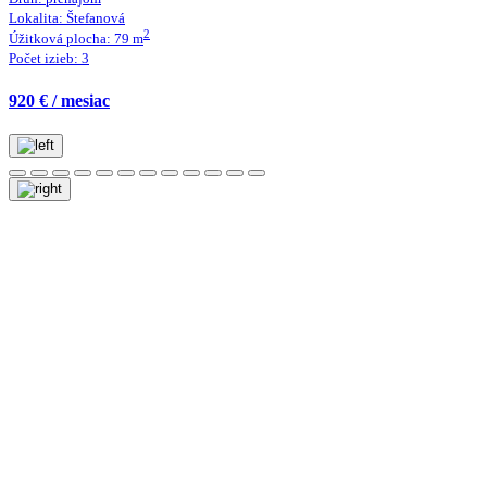
Lokalita:
Štefanová
2
Úžitková plocha:
79
m
Počet izieb:
3
920 € / mesiac