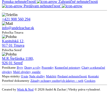
Ponuka nehnuteľností
Zahraničné nehnuteľnosti
Predávam nehnuteľnosť
+421 908 560 294
info@andelzachar.sk
Pobočka Trnava
Kapitulská 12,
917 01 Trnava
Pobočka Sereď
M.R.Štefánika 1180,
926 01 Sereď
Ponúkame
Byty
Domy a vily
Pozemky
Komerčné priestory
Chaty a rekreačné
objekty
Malé objekty, garáže
Mapa stránky
O nás
Naše služby
Makléri
Predané nehnuteľnosti
Kontakt
Potrebné dokumenty
Zásady ochrany osobných údajov – web
Cookies
Created by
Wink & Nod
© 2026 Andel & Zachar | Všetky práva vyhradené.