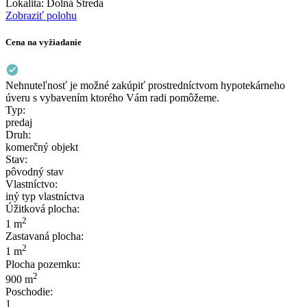
Lokalita:
Dolná Streda
Zobraziť polohu
Cena na vyžiadanie
Nehnuteľnosť je možné zakúpiť prostredníctvom hypotekárneho
úveru s vybavením ktorého Vám radi pomôžeme.
Typ:
predaj
Druh:
komerčný objekt
Stav:
pôvodný stav
Vlastníctvo:
iný typ vlastníctva
Úžitková plocha:
2
1 m
Zastavaná plocha:
2
1 m
Plocha pozemku:
2
900 m
Poschodie:
1