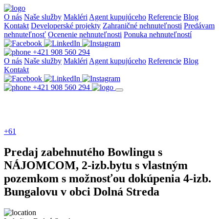
O nás
Naše služby
Makléri
Agent kupujúceho
Referencie
Blog
Kontakt
Developerské projekty
Zahraničné nehnuteľnosti
Predávam
nehnuteľnosť
Ocenenie nehnuteľnosti
Ponuka nehnuteľností
+421 908 560 294
O nás
Naše služby
Makléri
Agent kupujúceho
Referencie
Blog
Kontakt
+421 908 560 294
+61
Predaj zabehnutého Bowlingu s
NÁJOMCOM, 2-izb.bytu s vlastným
pozemkom s možnosťou dokúpenia 4-izb.
Bungalovu v obci Dolná Streda