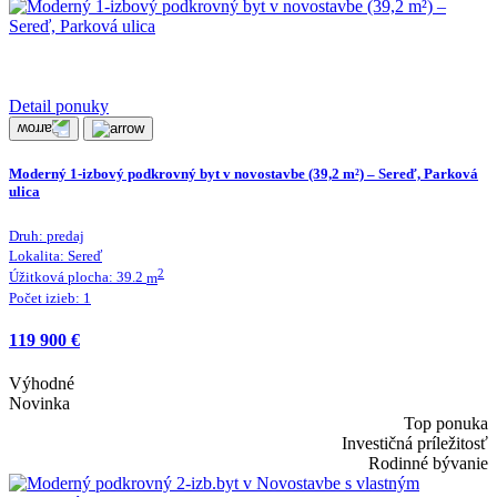
Detail ponuky
Moderný 1-izbový podkrovný byt v novostavbe (39,2 m²) – Sereď, Parková
ulica
Druh:
predaj
Lokalita:
Sereď
2
Úžitková plocha:
39.2
m
Počet izieb:
1
119 900 €
Výhodné
Novinka
Top ponuka
Investičná príležitosť
Rodinné bývanie