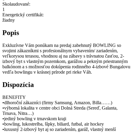
Skolaudované:
1
Energetický certifikát:
žiadny
Popis
Exkluzívne Vám ponúkam na predaj zabehnutý BOWLING so
svojimi zákazníkmi s profesionálnym vybavením/ zariadením,
veľkorysou terasou, vhodnou aj na zábavy s trávnatou časťou, 2-
izbový byt s vlastným pozemkom, garážou a pekným priestranným
balkónom a s možnosťou dokúpenia rodinného 4-izbové Bungalovu
vedľa bowlingu v krásnej prírode pri rieke Váh.
Dispozícia
BENEFITY
•dlhoroční zákazníci (firmy Samsung, Amazon, Billa……)
•výborná lokalita v centre obci Dolná Streda (Sereď, Galanta,
Trnava, Nitra…)
•jediný bowling v trnavskom kraji
•bowling, lukostrelba, šípky, biliard, futbal, air hockey
•luxusný 2-izbový byt aj so zariadením, garáž, vlastný menší