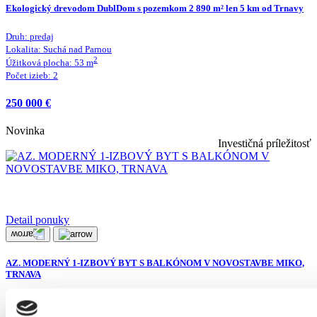
Ekologický drevodom DublDom s pozemkom 2 890 m² len 5 km od Trnavy
Druh:
predaj
Lokalita:
Suchá nad Parnou
2
Úžitková plocha:
53
m
Počet izieb:
2
250 000 €
Novinka
Investičná príležitosť
Detail ponuky
AZ. MODERNÝ 1-IZBOVÝ BYT S BALKÓNOM V NOVOSTAVBE MIKO,
TRNAVA
Druh:
predaj
Lokalita:
Trnava