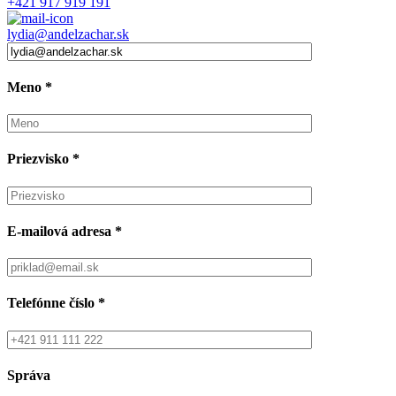
+421 917 919 191
lydia@andelzachar.sk
Meno
*
Priezvisko
*
E-mailová adresa
*
Telefónne číslo
*
Správa