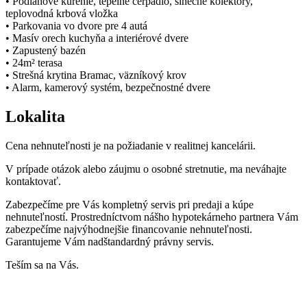
• Podlahové kúrenie, tepelné čerpadlo, slnečné kolektory,
teplovodná krbová vložka
• Parkovania vo dvore pre 4 autá
• Masív orech kuchyňa a interiérové dvere
• Zapustený bazén
• 24m² terasa
• Strešná krytina Bramac, väzníkový krov
• Alarm, kamerový systém, bezpečnostné dvere
Lokalita
Cena nehnuteľnosti je na požiadanie v realitnej kancelárii.
V prípade otázok alebo záujmu o osobné stretnutie, ma neváhajte
kontaktovať.
Zabezpečíme pre Vás kompletný servis pri predaji a kúpe
nehnuteľností. Prostredníctvom nášho hypotekárneho partnera Vám
zabezpečíme najvýhodnejšie financovanie nehnuteľnosti.
Garantujeme Vám nadštandardný právny servis.
Teším sa na Vás.