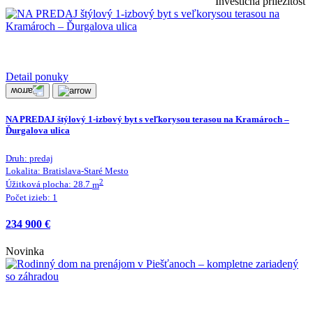
Investičná príležitosť
Detail ponuky
NA PREDAJ štýlový 1-izbový byt s veľkorysou terasou na Kramároch –
Ďurgalova ulica
Druh:
predaj
Lokalita:
Bratislava-Staré Mesto
2
Úžitková plocha:
28.7
m
Počet izieb:
1
234 900 €
Novinka