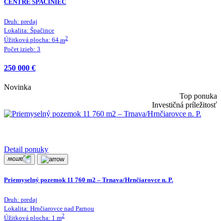
CENTRE ŠPAČINIEC
Druh:
predaj
Lokalita:
Špačince
2
Úžitková plocha:
64
m
Počet izieb:
3
250 000 €
Novinka
Top ponuka
Investičná príležitosť
Detail ponuky
Priemyselný pozemok 11 760 m2 – Trnava/Hrnčiarovce n. P.
Druh:
predaj
Lokalita:
Hrnčiarovce nad Parnou
2
Úžitková plocha:
1
m