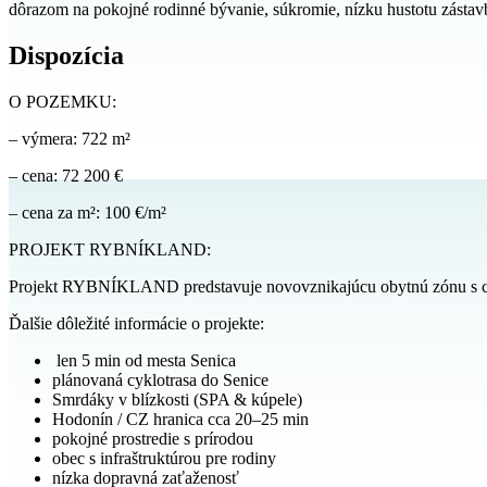
dôrazom na pokojné rodinné bývanie, súkromie, nízku hustotu zástavb
Dispozícia
O POZEMKU:
– výmera: 722 m²
– cena: 72 200 €
– cena za m²: 100 €/m²
PROJEKT RYBNÍKLAND:
Projekt RYBNÍKLAND predstavuje novovznikajúcu obytnú zónu s celk
Ďalšie dôležité informácie o projekte:
len 5 min od mesta Senica
plánovaná cyklotrasa do Senice
Smrdáky v blízkosti (SPA & kúpele)
Hodonín / CZ hranica cca 20–25 min
pokojné prostredie s prírodou
obec s infraštruktúrou pre rodiny
nízka dopravná zaťaženosť