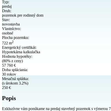
Typ:
predaj
Druh:
pozemok pre rodinný dom
Stav:
novostavba
Vlastníctvo:
osobné
Plocha pozemku:
2
722 m
Energetický certifikát:
Hypotekárna kalkulačka
Hodnota hypotéky:
(80% z ceny)
57 760 €
Doba spláciania:
30 rokov
Mesačná splátka:
(s úrokom 3.2%)
250 €
Popis
Exkluzívne vám ponúkame na predaj stavebný pozemok s výmerou 72