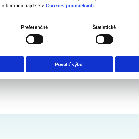
 informácií nájdete v
Cookies podmiekach
.
Preferenčné
Štatistické
 nechcú sa vzdať komfortu mesta.
Povoliť výber