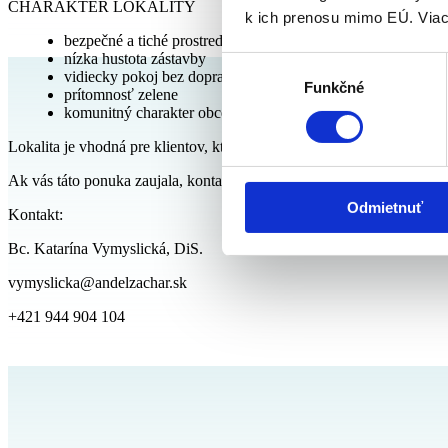
CHARAKTER LOKALITY
k ich prenosu mimo EÚ. Viac
bezpečné a tiché prostredie
nízka hustota zástavby
Výber
vidiecky pokoj bez dopravného ruchu
Funkčné
súhlasu
prítomnosť zelene
komunitný charakter obce
Lokalita je vhodná pre klientov, ktorí si cenia súkromie a pokoj, ale
Ak vás táto ponuka zaujala, kontaktujte nás pre bližšie infomácie.
Odmietnuť
Kontakt:
Bc. Katarína Vymyslická, DiS.
vymyslicka@andelzachar.sk
+421 944 904 104