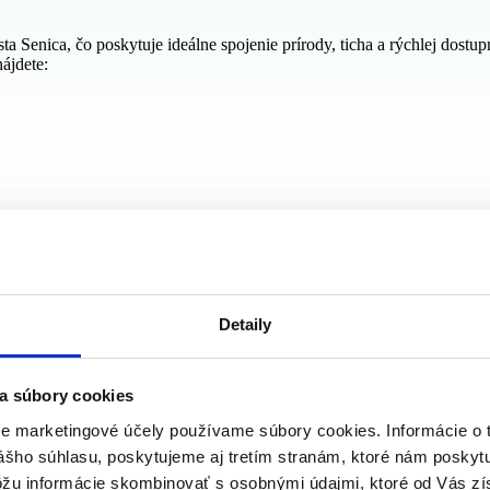
a Senica, čo poskytuje ideálne spojenie prírody, ticha a rýchlej dostu
ájdete:
Detaily
a súbory cookies
re marketingové účely používame súbory cookies. Informácie o 
ášho súhlasu, poskytujeme aj tretím stranám, ktoré nám poskytu
 zlepší bezmotorové spojenie a atraktivita územia pre rodiny aj rekreác
ôžu informácie skombinovať s osobnými údajmi, ktoré od Vás zí