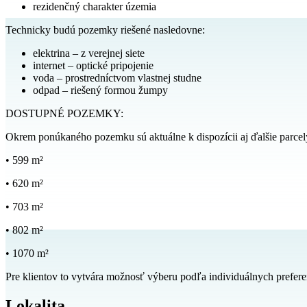
rezidenčný charakter územia
Technicky budú pozemky riešené nasledovne:
elektrina – z verejnej siete
internet – optické pripojenie
voda – prostredníctvom vlastnej studne
odpad – riešený formou žumpy
DOSTUPNÉ POZEMKY:
Okrem ponúkaného pozemku sú aktuálne k dispozícii aj ďalšie parce
• 599 m²
• 620 m²
• 703 m²
• 802 m²
• 1070 m²
Pre klientov to vytvára možnosť výberu podľa individuálnych prefere
Lokalita