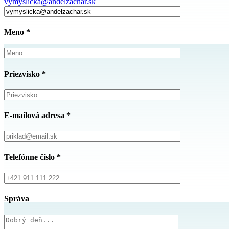
vymyslicka@andelzachar.sk
Meno
*
Priezvisko
*
E-mailová adresa
*
Telefónne číslo
*
Správa