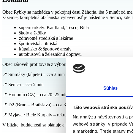
Obec Rybky sa nachádza v pokojnej časti Záhoria, iba 5 minút od mest
zázemie, kompletná občianska vybavenosť je následne v Senici, kde n
supermarkety: Kaufland, Tesco, Billa
školy a škôlky
zdravotné strediská a lekárne
športoviská a ihriská
kúpalisko & športové areály
autobusovú a železničnú dopravu
Obec zároveň profitovala z výborného regionálneho umiestnenia:
📍 Smrdáky (kúpele) – cca 3 min
📍 Senica – cca 5 min
Súhlas
📍 Hodonín (CZ) – cca 20–25 min
📍 D2 (Brno – Bratislava) – cca 35–40 min
Táto webová stránka použív
📍 Myjava / Biele Karpaty – rekreačné možnosti v dosahu
Na analýzu návštevnosti a p
webové stránky, v prípade V
V blízkej budúcnosti sa plánuje aj cyklotrasa priamo do Senice, čím sa
a marketing. Tretie strany m