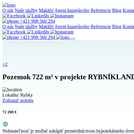
O nás
Naše služby
Makléri
Agent kupujúceho
Referencie
Blog
Konta
+421 908 560 294
O nás
Naše služby
Makléri
Agent kupujúceho
Referencie
Blog
Konta
+421 908 560 294
+2
Pozemok 722 m² v projekte RYBNÍKLAND – 
Lokalita:
Rybky
Zobraziť polohu
72 200 €
Nehnuteľnosť je možné zakúpiť prostredníctvom hypotekárneho úve