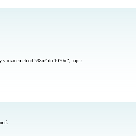
ly v rozmeroch od 598m² do 1070m², napr.:
ncií.