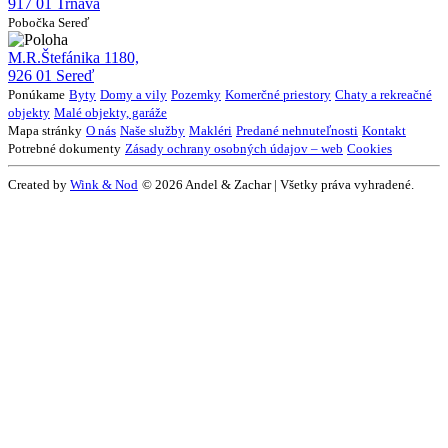
917 01 Trnava
Pobočka Sereď
M.R.Štefánika 1180,
926 01 Sereď
Ponúkame
Byty
Domy a vily
Pozemky
Komerčné priestory
Chaty a rekreačné
objekty
Malé objekty, garáže
Mapa stránky
O nás
Naše služby
Makléri
Predané nehnuteľnosti
Kontakt
Potrebné dokumenty
Zásady ochrany osobných údajov – web
Cookies
Created by
Wink & Nod
© 2026 Andel & Zachar | Všetky práva vyhradené.