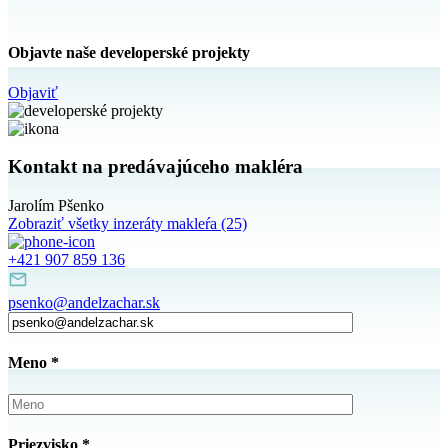
Objavte naše developerské projekty
Objaviť
Kontakt na predávajúceho makléra
Jarolím Pšenko
Zobraziť všetky inzeráty makleŕa
(25)
+421 907 859 136
psenko@andelzachar.sk
Meno
*
Priezvisko
*