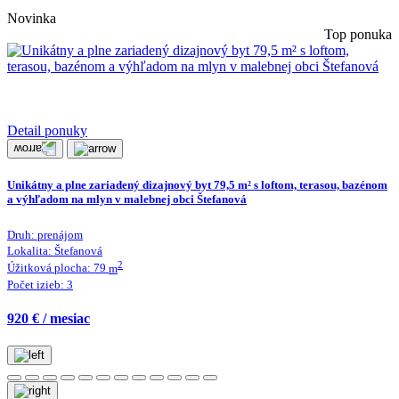
Novinka
Top ponuka
Detail ponuky
Unikátny a plne zariadený dizajnový byt 79,5 m² s loftom, terasou, bazénom
a výhľadom na mlyn v malebnej obci Štefanová
Druh:
prenájom
Lokalita:
Štefanová
2
Úžitková plocha:
79
m
Počet izieb:
3
920 € / mesiac