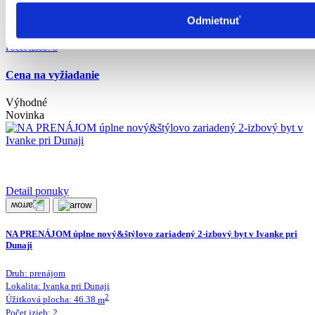
Druh:
predaj
Odmietnuť
Lokalita:
Trnava
2
Úžitková plocha:
66
m
Počet izieb:
3
Cena na vyžiadanie
Výhodné
Novinka
Detail ponuky
NA PRENÁJOM úplne nový&štýlovo zariadený 2-izbový byt v Ivanke pri
Dunaji
Druh:
prenájom
Lokalita:
Ivanka pri Dunaji
2
Úžitková plocha:
46.38
m
Počet izieb:
2