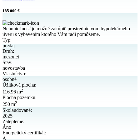
185 000 €
Nehnuteľnosť je možné zakúpiť prostredníctvom hypotekárneho
úveru s vybavením ktorého Vám radi pomôžeme.
Typ:
predaj
Druh:
mezonet
Stav:
novostavba
Vlastníctvo:
osobné
Úžitková plocha:
2
116.96 m
Plocha pozemku:
2
250 m
Skolaudované:
2025
Zateplenie:
Áno
Energetický certifikát:
A