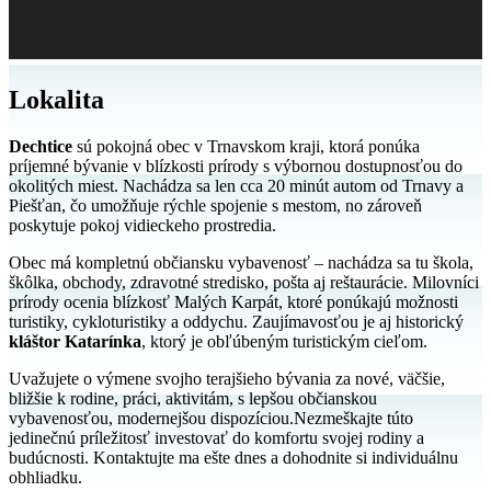
Lokalita
Dechtice
sú pokojná obec v Trnavskom kraji, ktorá ponúka
príjemné bývanie v blízkosti prírody s výbornou dostupnosťou do
okolitých miest. Nachádza sa len cca 20 minút autom od Trnavy a
Piešťan, čo umožňuje rýchle spojenie s mestom, no zároveň
poskytuje pokoj vidieckeho prostredia.
Obec má kompletnú občiansku vybavenosť – nachádza sa tu škola,
škôlka, obchody, zdravotné stredisko, pošta aj reštaurácie. Milovníci
prírody ocenia blízkosť Malých Karpát, ktoré ponúkajú možnosti
turistiky, cykloturistiky a oddychu. Zaujímavosťou je aj historický
kláštor Katarínka
, ktorý je obľúbeným turistickým cieľom.
Uvažujete o výmene svojho terajšieho bývania za nové, väčšie,
bližšie k rodine, práci, aktivitám, s lepšou občianskou
vybavenosťou, modernejšou dispozíciou.Nezmeškajte túto
jedinečnú príležitosť investovať do komfortu svojej rodiny a
budúcnosti. Kontaktujte ma ešte dnes a dohodnite si individuálnu
obhliadku.