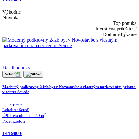
Výhodné
Novinka
Top ponuka
Investičná príležitosť
Rodinné bývanie
Detail ponuky
Moderný podkrovný 2-izb.byt v Novostavbe s vlastným parkovaním priamo
v centre Serede
Druh:
predaj
Lokalita:
Sereď
2
Úžitková plocha:
52.9
m
Počet izieb:
2
144 900 €