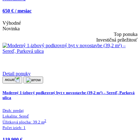
650 € / mesiac
Výhodné
Novinka
Top ponuka
Investičná príležitosť
Detail ponuky
Moderný 1-izbový podkrovný byt v novostavbe (39,2 m²) – Sereď, Parková
ulica
Druh:
predaj
Lokalita:
Sereď
2
Úžitková plocha:
39.2
m
Počet izieb:
1
119 900 €