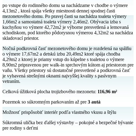
po vstupe do rodinného domu sa nachádzame v chodbe o výmere
4,13m2 , ktorá spája všetky miestnosti dennej spodnej časti
mezonetového domu. Po pravej časti sa nachádza toaleta výmery
1,66m2 a samostatná toaleta výmery 2,46m2. Obývacia izba s
kuchyňou vo výmere 42,72m2 je výborne presvetlená a lemovaná
schodiskom, pod ktorého pôdorysnou výmerou 4,32m2 sa nachádza
skladovací priestor.
Nočná podkrovná časť mezonetového domu je rozdelená na spálňu
o výmere 17,67m2 a detskú izbu 20,49m2 ktoré spája chodba
4,29m2 z ktorej je priamy vstup do kúpelne s toaletou o výmere
8,90m2 pripravenou pre walk-in sprchovým kútom aj priestorom pre
vaňu. Všetky priestory sú dostatočné presvetlené a podkrovná časť
je vybavená strešnými oknami najvyššej kvality s pasívnym
vetraním.
Celková úžitková plocha trojizbového mezonetu:
116,96 m²
Pozemok so súkromným parkovaním až pre
3 autá
Možnosť prispôsobiť interiér podľa vlastného vkusu a štýlu
Súkromná ulička bez ďalšej výstavby – pokojné a bezpečné bývanie
pre rodiny s deťmi