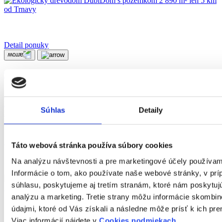
Detail ponuky
Ekologický drevodom DublDom s pozemkom 2 890 m² len 5 km od Trnavy
Druh:
predaj
Lokalita:
Suchá nad Parnou
Súhlas
Detaily
2
Úžitková plocha:
53
m
Počet izieb:
2
250 000 €
Táto webová stránka používa súbory cookies
Na analýzu návštevnosti a pre marketingové účely používa
Novinka
Investičná príležitosť
Informácie o tom, ako používate naše webové stránky, v pr
súhlasu, poskytujeme aj tretím stranám, ktoré nám poskytujú
analýzu a marketing. Tretie strany môžu informácie skombi
údajmi, ktoré od Vás získali a následne môže prísť k ich p
Viac informácií nájdete v
Cookies podmiekach
.