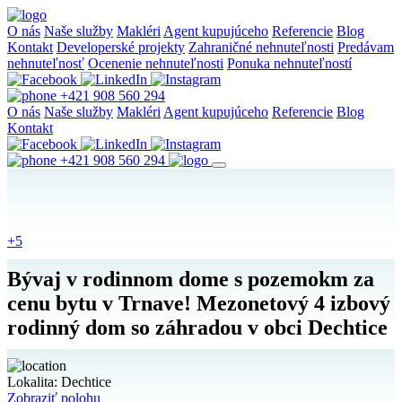
O nás
Naše služby
Makléri
Agent kupujúceho
Referencie
Blog
Kontakt
Developerské projekty
Zahraničné nehnuteľnosti
Predávam
nehnuteľnosť
Ocenenie nehnuteľnosti
Ponuka nehnuteľností
+421 908 560 294
O nás
Naše služby
Makléri
Agent kupujúceho
Referencie
Blog
Kontakt
+421 908 560 294
+5
Bývaj v rodinnom dome s pozemokm za
cenu bytu v Trnave! Mezonetový 4 izbový
rodinný dom so záhradou v obci Dechtice
Lokalita:
Dechtice
Zobraziť polohu