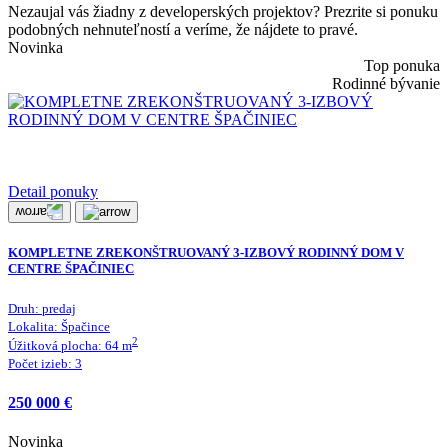
Nezaujal vás žiadny z developerských projektov? Prezrite si ponuku
podobných nehnuteľností a veríme, že nájdete to pravé.
Novinka
Top ponuka
Rodinné bývanie
Detail ponuky
KOMPLETNE ZREKONŠTRUOVANÝ 3-IZBOVÝ RODINNÝ DOM V
CENTRE ŠPAČINIEC
Druh:
predaj
Lokalita:
Špačince
2
Úžitková plocha:
64
m
Počet izieb:
3
250 000 €
Novinka