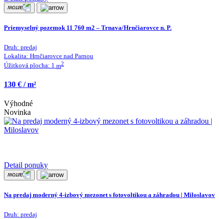
Priemyselný pozemok 11 760 m2 – Trnava/Hrnčiarovce n. P.
Druh:
predaj
Lokalita:
Hrnčiarovce nad Parnou
2
Úžitková plocha:
1
m
130 € / m²
Výhodné
Novinka
Detail ponuky
Na predaj moderný 4-izbový mezonet s fotovoltikou a záhradou | Miloslavov
Druh:
predaj