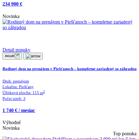
234 900 €
Novinka
Detail ponuky
Rodinný dom na prenájom v Piešťanoch – kompletne zariadený so záhradou
Druh:
prenájom
Lokalita:
Piešťany
2
Úžitková plocha:
115
m
Počet izieb:
3
1 740 € / mesiac
Výhodné
Novinka
Top ponuka