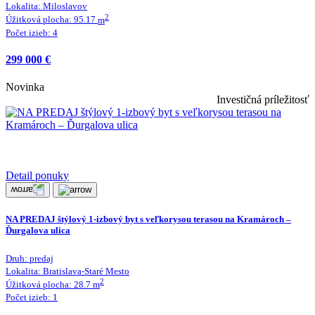
Lokalita:
Miloslavov
2
Úžitková plocha:
95.17
m
Počet izieb:
4
299 000 €
Novinka
Investičná príležitosť
Detail ponuky
NA PREDAJ štýlový 1-izbový byt s veľkorysou terasou na Kramároch –
Ďurgalova ulica
Druh:
predaj
Lokalita:
Bratislava-Staré Mesto
2
Úžitková plocha:
28.7
m
Počet izieb:
1