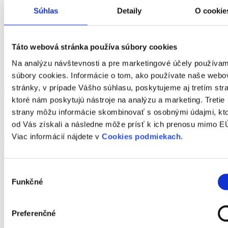
Lokalita:
Trnava
Súhlas
Detaily
O cookie
2
Úžitková plocha:
54
m
Počet izieb:
2
179 900 €
Táto webová stránka používa súbory cookies
Výhodné
Na analýzu návštevnosti a pre marketingové účely používa
Investičná príležitosť
súbory cookies. Informácie o tom, ako používate naše webo
Rodinné bývanie
stránky, v prípade Vášho súhlasu, poskytujeme aj tretím str
ktoré nám poskytujú nástroje na analýzu a marketing. Tretie
strany môžu informácie skombinovať s osobnými údajmi, kt
od Vás získali a následne môže prísť k ich prenosu mimo E
Detail ponuky
Viac informácií nájdete v
Cookies podmiekach
.
Výber
Na predaj priestranný 3i byt s krásnym výhľadom na Zobor v Nitre
Funkčné
súhlasu
Druh:
predaj
Lokalita:
Nitra
2
Úžitková plocha:
Preferenčné
78
m
Počet izieb:
3