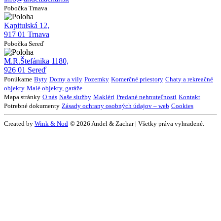
Pobočka Trnava
Kapitulská 12,
917 01 Trnava
Pobočka Sereď
M.R.Štefánika 1180,
926 01 Sereď
Ponúkame
Byty
Domy a vily
Pozemky
Komerčné priestory
Chaty a rekreačné
objekty
Malé objekty, garáže
Mapa stránky
O nás
Naše služby
Makléri
Predané nehnuteľnosti
Kontakt
Potrebné dokumenty
Zásady ochrany osobných údajov – web
Cookies
Created by
Wink & Nod
© 2026 Andel & Zachar | Všetky práva vyhradené.