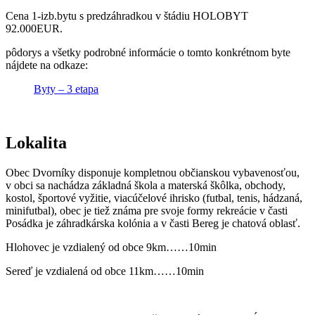
Cena 1-izb.bytu s predzáhradkou v štádiu HOLOBYT
92.000EUR.
pôdorys a všetky podrobné informácie o tomto konkrétnom byte
nájdete na odkaze:
Byty – 3 etapa
Lokalita
Obec Dvorníky disponuje kompletnou občianskou vybavenosťou,
v obci sa nachádza základná škola a materská škôlka, obchody,
kostol, športové vyžitie, viacúčelové ihrisko (futbal, tenis, hádzaná,
minifutbal), obec je tiež známa pre svoje formy rekreácie v časti
Posádka je záhradkárska kolónia a v časti Bereg je chatová oblasť.
Hlohovec je vzdialený od obce 9km……10min
Sereď je vzdialená od obce 11km……10min