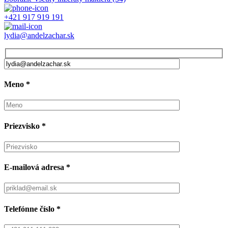
+421 917 919 191
lydia@andelzachar.sk
Meno
*
Priezvisko
*
E-mailová adresa
*
Telefónne číslo
*