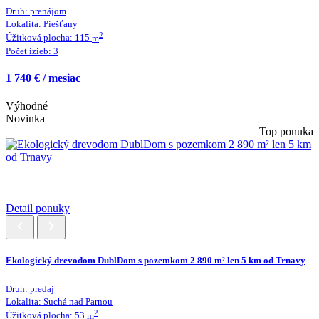
Druh:
prenájom
Lokalita:
Piešťany
2
Úžitková plocha:
115
m
Počet izieb:
3
1 740 € / mesiac
Výhodné
Novinka
Top ponuka
Detail ponuky
Ekologický drevodom DublDom s pozemkom 2 890 m² len 5 km od Trnavy
Druh:
predaj
Lokalita:
Suchá nad Parnou
2
Úžitková plocha:
53
m