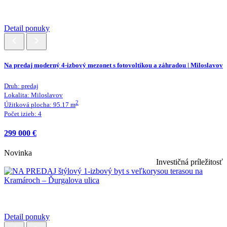
Detail ponuky
Na predaj moderný 4-izbový mezonet s fotovoltikou a záhradou | Miloslavov
Druh:
predaj
Lokalita:
Miloslavov
2
Úžitková plocha:
95.17
m
Počet izieb:
4
299 000 €
Novinka
Investičná príležitosť
Detail ponuky