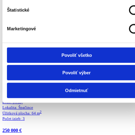
162 990 €
Štatistické
Novinka
Top ponuka
Marketingové
Rodinné bývanie
Povoliť všetko
Detail ponuky
Povoliť výber
KOMPLETNE ZREKONŠTRUOVANÝ 3-IZBOVÝ RODINNÝ DOM V
CENTRE ŠPAČINIEC
Odmietnuť
Druh:
predaj
Lokalita:
Špačince
2
Úžitková plocha:
64
m
Počet izieb:
3
250 000 €