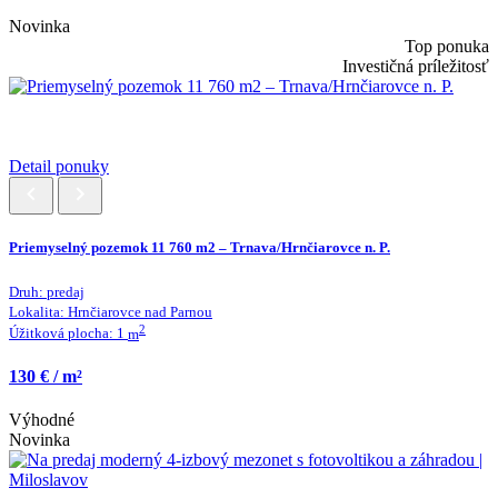
Novinka
Top ponuka
Investičná príležitosť
Detail ponuky
Priemyselný pozemok 11 760 m2 – Trnava/Hrnčiarovce n. P.
Druh:
predaj
Lokalita:
Hrnčiarovce nad Parnou
2
Úžitková plocha:
1
m
130 € / m²
Výhodné
Novinka