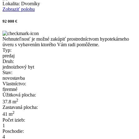
Lokalita:
Dvorníky
Zobraziť polohu
92 000 €
Nehnuteľnosť je možné zakúpiť prostredníctvom hypotekárneho
úveru s vybavením ktorého Vám radi pomôžeme.
Typ:
predaj
Druh:
jednoizbový byt
Stav:
novostavba
Vlastníctvo:
firemné
Úžitková plocha:
2
37.8 m
Zastavaná plocha:
2
41 m
Počet izieb:
1
Poschodie:
4