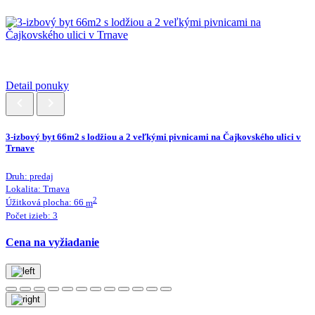
Detail ponuky
3-izbový byt 66m2 s lodžiou a 2 veľkými pivnicami na Čajkovského ulici v
Trnave
Druh:
predaj
Lokalita:
Trnava
2
Úžitková plocha:
66
m
Počet izieb:
3
Cena na vyžiadanie