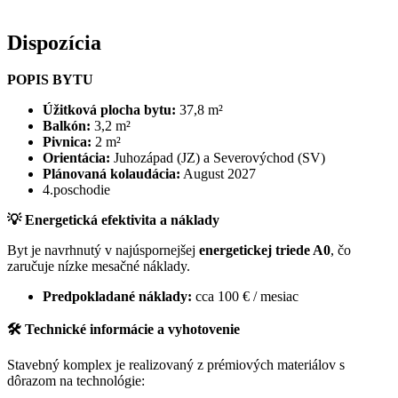
Dispozícia
POPIS BYTU
Úžitková plocha bytu:
37,8 m²
Balkón:
3,2 m²
Pivnica:
2 m²
Orientácia:
Juhozápad (JZ) a Severovýchod (SV)
Plánovaná kolaudácia:
August 2027
4.poschodie
💡 Energetická efektivita a náklady
Byt je navrhnutý v najúspornejšej
energetickej triede A0
, čo
zaručuje nízke mesačné náklady.
Predpokladané náklady:
cca 100 € / mesiac
🛠️ Technické informácie a vyhotovenie
Stavebný komplex je realizovaný z prémiových materiálov s
dôrazom na technológie: