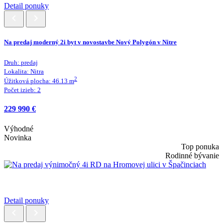
Detail ponuky
Na predaj moderný 2i byt v novostavbe Nový Polygón v Nitre
Druh:
predaj
Lokalita:
Nitra
2
Úžitková plocha:
46.13
m
Počet izieb:
2
229 990 €
Výhodné
Novinka
Top ponuka
Rodinné bývanie
Detail ponuky