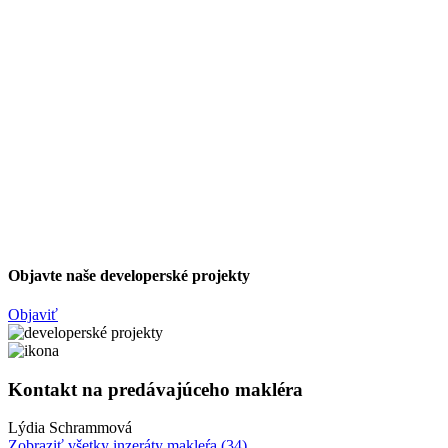
Objavte naše developerské projekty
Objaviť
Kontakt na predávajúceho makléra
Lýdia Schrammová
Zobraziť všetky inzeráty makleŕa
(34)