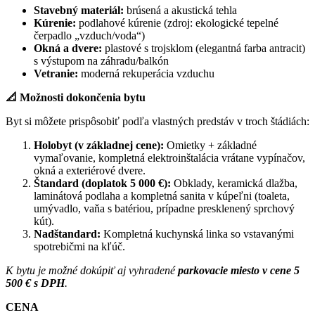
Stavebný materiál:
brúsená a akustická tehla
Kúrenie:
podlahové kúrenie (zdroj: ekologické tepelné
čerpadlo „vzduch/voda“)
Okná a dvere:
plastové s trojsklom (elegantná farba antracit)
s výstupom na záhradu/balkón
Vetranie:
moderná rekuperácia vzduchu
📐 Možnosti dokončenia bytu
Byt si môžete prispôsobiť podľa vlastných predstáv v troch štádiách:
Holobyt (v základnej cene):
Omietky + základné
vymaľovanie, kompletná elektroinštalácia vrátane vypínačov,
okná a exteriérové dvere.
Štandard (doplatok 5 000 €):
Obklady, keramická dlažba,
laminátová podlaha a kompletná sanita v kúpeľni (toaleta,
umývadlo, vaňa s batériou, prípadne presklenený sprchový
kút).
Nadštandard:
Kompletná kuchynská linka so vstavanými
spotrebičmi na kľúč.
K bytu je možné dokúpiť aj vyhradené
parkovacie miesto v cene 5
500 € s DPH
.
CENA