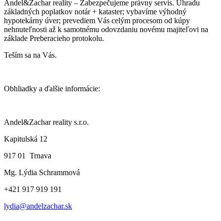
Andel&Zachar reality – Zabezpečujeme právny servis. Úhradu
základných poplatkov notár + kataster; vybavíme výhodný
hypotekárny úver; prevediem Vás celým procesom od kúpy
nehnuteľnosti až k samotnému odovzdaniu novému majiteľovi na
základe Preberacieho protokolu.
Teším sa na Vás.
Obhliadky a ďalšie informácie:
Andel&Zachar reality s.r.o.
Kapitulská 12
917 01 Trnava
Mg. Lýdia Schrammová
+421 917 919 191
lydia@andelzachar.sk