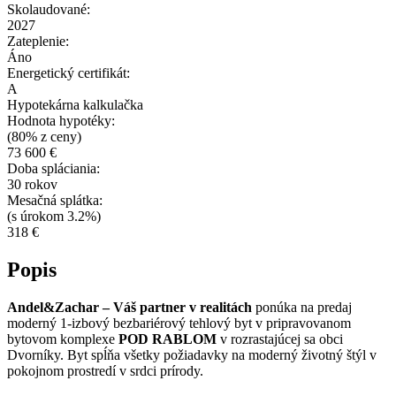
Skolaudované:
2027
Zateplenie:
Áno
Energetický certifikát:
A
Hypotekárna kalkulačka
Hodnota hypotéky:
(80% z ceny)
73 600 €
Doba spláciania:
30 rokov
Mesačná splátka:
(s úrokom 3.2%)
318 €
Popis
Andel&Zachar – Váš partner v realitách
ponúka na predaj
moderný 1-izbový bezbariérový tehlový byt v pripravovanom
bytovom komplexe
POD RABLOM
v rozrastajúcej sa obci
Dvorníky. Byt spĺňa všetky požiadavky na moderný životný štýl v
pokojnom prostredí v srdci prírody.