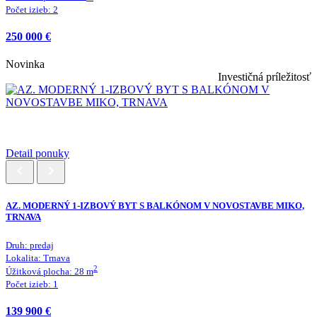
Počet izieb:
2
250 000 €
Novinka
Investičná príležitosť
Detail ponuky
AZ. MODERNÝ 1-IZBOVÝ BYT S BALKÓNOM V NOVOSTAVBE MIKO,
TRNAVA
Druh:
predaj
Lokalita:
Trnava
2
Úžitková plocha:
28
m
Počet izieb:
1
139 900 €