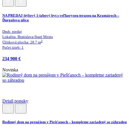
NA PREDAJ štýlový 1-izbový byt s veľkorysou terasou na Kramároch –
Ďurgalova ulica
Druh:
predaj
Lokalita:
Bratislava-Staré Mesto
2
Úžitková plocha:
28.7
m
Počet izieb:
1
234 900 €
Novinka
Detail ponuky
Rodinný dom na prenájom v Piešťanoch – kompletne zariadený so záhradou