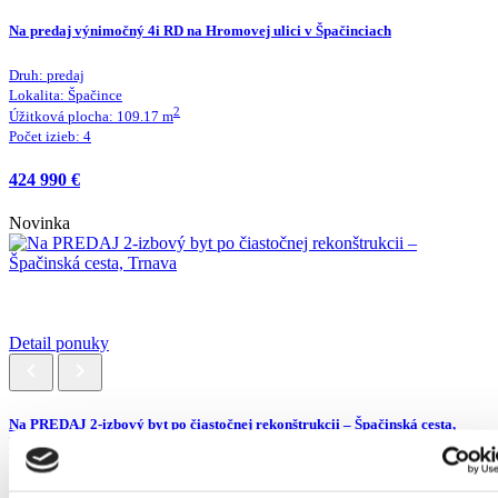
Na predaj výnimočný 4i RD na Hromovej ulici v Špačinciach
Druh:
predaj
Lokalita:
Špačince
2
Úžitková plocha:
109.17
m
Počet izieb:
4
424 990 €
Novinka
Detail ponuky
Na PREDAJ 2-izbový byt po čiastočnej rekonštrukcii – Špačinská cesta,
Trnava
Druh:
predaj