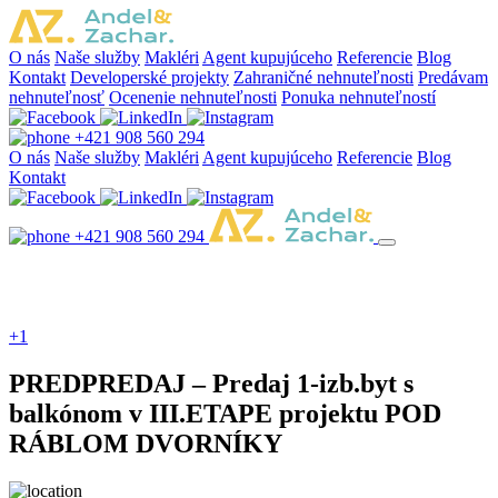
O nás
Naše služby
Makléri
Agent kupujúceho
Referencie
Blog
Kontakt
Developerské projekty
Zahraničné nehnuteľnosti
Predávam
nehnuteľnosť
Ocenenie nehnuteľnosti
Ponuka nehnuteľností
+421 908 560 294
O nás
Naše služby
Makléri
Agent kupujúceho
Referencie
Blog
Kontakt
+421 908 560 294
+1
PREDPREDAJ – Predaj 1-izb.byt s
balkónom v III.ETAPE projektu POD
RÁBLOM DVORNÍKY