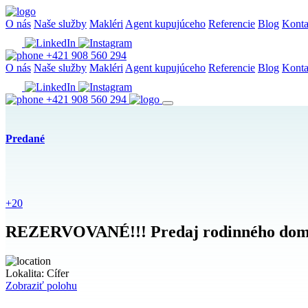
O nás
Naše služby
Makléri
Agent kupujúceho
Referencie
Blog
Konta
+421 908 560 294
O nás
Naše služby
Makléri
Agent kupujúceho
Referencie
Blog
Konta
+421 908 560 294
Predané
+20
REZERVOVANÉ!!! Predaj rodinného domu
Lokalita:
Cífer
Zobraziť polohu