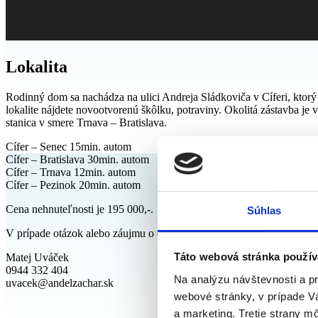
Lokalita
Rodinný dom sa nachádza na ulici Andreja Sládkoviča v Cíferi, kto
lokalite nájdete novootvorenú škôlku, potraviny. Okolitá zástavba 
stanica v smere Trnava – Bratislava.
Cífer – Senec 15min. autom
Cífer – Bratislava 30min. autom
Cífer – Trnava 12min. autom
Cífer – Pezinok 20min. autom
Cena nehnuteľnosti je 195 000,-.
Súhlas
V prípade otázok alebo záujmu o osobné stretnutie, ma neváhajte kon
Táto webová stránka použív
Matej Uváček
0944 332 404
Na analýzu návštevnosti a p
uvacek@andelzachar.sk
webové stránky, v prípade V
a marketing. Tretie strany m