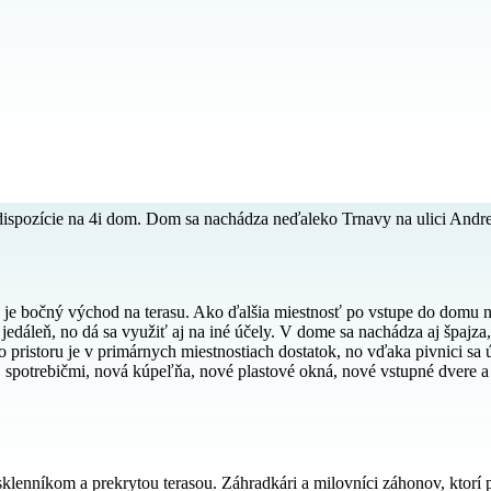
pozície na 4i dom. Dom sa nachádza neďaleko Trnavy na ulici Andrej
rej je bočný východ na terasu. Ako ďalšia miestnosť po vstupe do dom
jedáleň, no dá sa využiť aj na iné účely. V dome sa nachádza aj špajza
ho pristoru je v primárnych miestnostiach dostatok, no vďaka pivnici sa
. spotrebičmi, nová kúpeľňa, nové plastové okná, nové vstupné dvere 
lenníkom a prekrytou terasou. Záhradkári a milovníci záhonov, ktorí pr