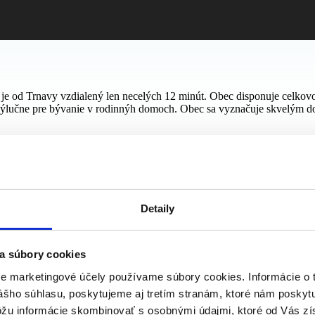
rý je od Trnavy vzdialený len necelých 12 minút. Obec disponuje cel
je výlučne pre bývanie v rodinnýh domoch. Obec sa vyznačuje skvelým 
Detaily
taktovať.
a súbory cookies
re marketingové účely používame súbory cookies. Informácie o 
ášho súhlasu, poskytujeme aj tretím stranám, ktoré nám poskytu
ôžu informácie skombinovať s osobnými údajmi, ktoré od Vás zí