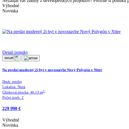
Nezaujal vás žiadny z developerských projektov? Prezrite si ponuku 
Výhodné
Novinka
Detail ponuky
Na predaj moderný 2i byt v novostavbe Nový Polygón v Nitre
Druh:
predaj
Lokalita:
Nitra
2
Úžitková plocha:
46.13
m
Počet izieb:
2
229 990 €
Výhodné
Novinka