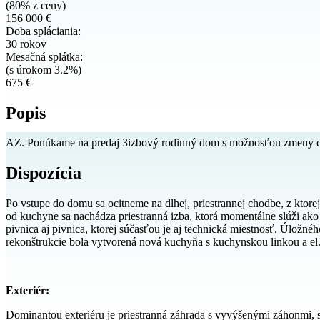
(80% z ceny)
156 000 €
Doba spláciania:
30 rokov
Mesačná splátka:
(s úrokom 3.2%)
675 €
Popis
AZ. Ponúkame na predaj 3izbový rodinný dom s možnosťou zmeny dis
Dispozícia
Po vstupe do domu sa ocitneme na dlhej, priestrannej chodbe, z kto
od kuchyne sa nachádza priestranná izba, ktorá momentálne slúži ako 
pivnica aj pivnica, ktorej súčasťou je aj technická miestnosť. Úložné
rekonštrukcie bola vytvorená nová kuchyňa s kuchynskou linkou a el
Exteriér:
Dominantou exteriéru je priestranná záhrada s vyvýšenými záhonmi, sk