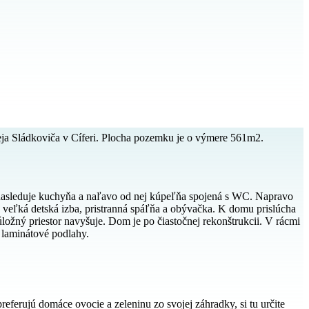
a Sládkoviča v Cíferi. Plocha pozemku je o výmere 561m2.
u nasleduje kuchyňa a naľavo od nej kúpeľňa spojená s WC. Napravo
, veľká detská izba, pristranná spáľňa a obývačka. K domu prislúcha
 úložný priestor navyšuje. Dom je po čiastočnej rekonštrukcii. V rácmi
a laminátové podlahy.
eferujú domáce ovocie a zeleninu zo svojej záhradky, si tu určite