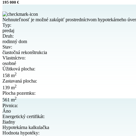
195 000 €
Nehnuteľnosť je možné zakúpiť prostredníctvom hypotekárneho úve
Typ:
predaj
Druh:
rodinný dom
Stav:
čiastočná rekonštrukcia
Vlastníctvo:
osobné
Úžitková plocha:
2
158 m
Zastavaná plocha:
2
139 m
Plocha pozemku:
2
561 m
Pivnica:
Áno
Energetický certifikát:
žiadny
Hypotekárna kalkulačka
Hodnota hypotéky: