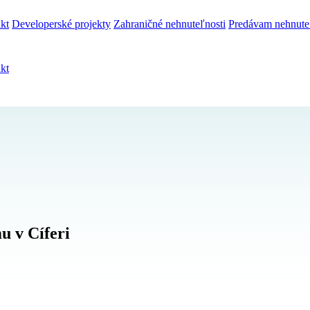
kt
Developerské projekty
Zahraničné nehnuteľnosti
Predávam nehnute
kt
 v Cíferi