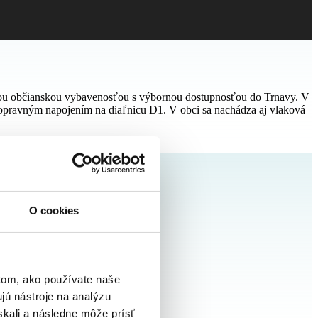
kovou občianskou vybavenosťou s výbornou dostupnosťou do Trnavy. V
dopravným napojením na diaľnicu D1. V obci sa nachádza aj vlaková
O cookies
tom, ako používate naše
jú nástroje na analýzu
skali a následne môže prísť