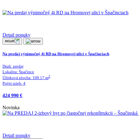
Detail ponuky
Na predaj výnimočný 4i RD na Hromovej ulici v Špačinciach
Druh:
predaj
Lokalita:
Špačince
2
Úžitková plocha:
109.17
m
Počet izieb:
4
424 990 €
Novinka
Detail ponuky