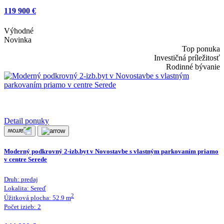
119 900 €
Výhodné
Novinka
Top ponuka
Investičná príležitosť
Rodinné bývanie
Detail ponuky
Moderný podkrovný 2-izb.byt v Novostavbe s vlastným parkovaním priamo
v centre Serede
Druh:
predaj
Lokalita:
Sereď
2
Úžitková plocha:
52.9
m
Počet izieb:
2