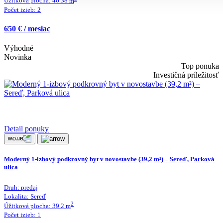
Úžitková plocha:
46.38
m
Počet izieb:
2
650 € / mesiac
Výhodné
Novinka
Top ponuka
Investičná príležitosť
Detail ponuky
Moderný 1-izbový podkrovný byt v novostavbe (39,2 m²) – Sereď, Parková
ulica
Druh:
predaj
Lokalita:
Sereď
2
Úžitková plocha:
39.2
m
Počet izieb:
1