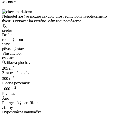
390 000 €
Nehnuteľnosť je možné zakúpiť prostredníctvom hypotekárneho
úveru s vybavením ktorého Vám radi pomôžeme.
Typ:
predaj
Druh:
rodinný dom
Stav:
pôvodný stav
Vlastníctvo:
osobné
Úžitková plocha:
2
205 m
Zastavaná plocha:
2
300 m
Plocha pozemku:
2
1000 m
Pivnica:
Áno
Energetický certifikát:
žiadny
Hypotekárna kalkulačka