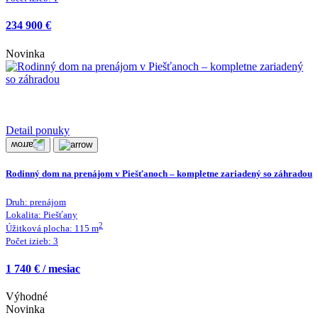
234 900 €
Novinka
Detail ponuky
Rodinný dom na prenájom v Piešťanoch – kompletne zariadený so záhradou
Druh:
prenájom
Lokalita:
Piešťany
2
Úžitková plocha:
115
m
Počet izieb:
3
1 740 € / mesiac
Výhodné
Novinka