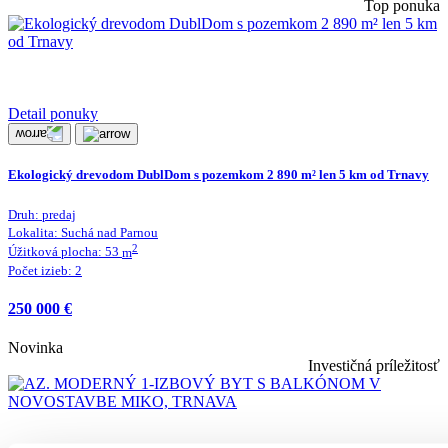
Top ponuka
Detail ponuky
Ekologický drevodom DublDom s pozemkom 2 890 m² len 5 km od Trnavy
Druh:
predaj
Lokalita:
Suchá nad Parnou
2
Úžitková plocha:
53
m
Počet izieb:
2
250 000 €
Novinka
Investičná príležitosť