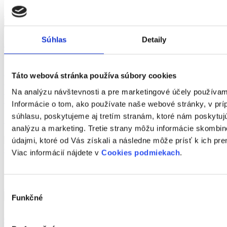
Detail ponuky
Súhlas
Detaily
AZ. MODERNÝ 1-IZBOVÝ BYT S BALKÓNOM V NOVOSTAVBE MIKO,
TRNAVA
Druh:
predaj
Táto webová stránka používa súbory cookies
Lokalita:
Trnava
2
Na analýzu návštevnosti a pre marketingové účely používa
Úžitková plocha:
28
m
Počet izieb:
1
Informácie o tom, ako používate naše webové stránky, v pr
súhlasu, poskytujeme aj tretím stranám, ktoré nám poskytujú
139 900 €
analýzu a marketing. Tretie strany môžu informácie skombi
údajmi, ktoré od Vás získali a následne môže prísť k ich p
Viac informácií nájdete v
Cookies podmiekach
.
Detail ponuky
Výber
Funkčné
súhlasu
3-izbový byt 66m2 s lodžiou a 2 veľkými pivnicami na Čajkovského ulici v
Trnave