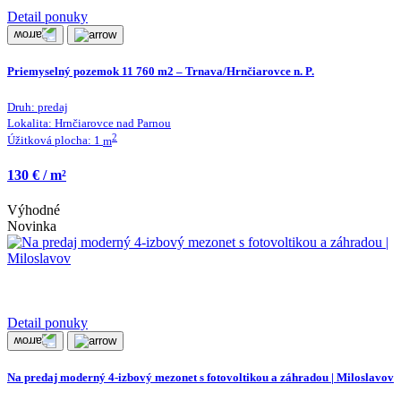
Detail ponuky
Priemyselný pozemok 11 760 m2 – Trnava/Hrnčiarovce n. P.
Druh:
predaj
Lokalita:
Hrnčiarovce nad Parnou
2
Úžitková plocha:
1
m
130 € / m²
Výhodné
Novinka
Detail ponuky
Na predaj moderný 4-izbový mezonet s fotovoltikou a záhradou | Miloslavov