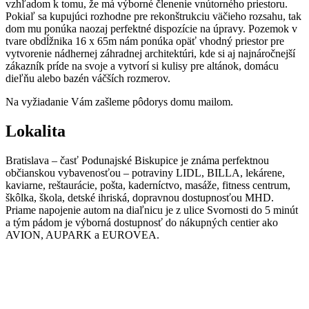
vzhľadom k tomu, že má výborné členenie vnútorného priestoru.
Pokiaľ sa kupujúci rozhodne pre rekonštrukciu väčieho rozsahu, tak
dom mu ponúka naozaj perfektné dispozície na úpravy. Pozemok v
tvare obdĺžnika 16 x 65m nám ponúka opäť vhodný priestor pre
vytvorenie nádhernej záhradnej architektúri, kde si aj najnáročnejší
zákazník príde na svoje a vytvorí si kulisy pre altánok, domácu
dieľňu alebo bazén váčších rozmerov.
Na vyžiadanie Vám zašleme pôdorys domu mailom.
Lokalita
Bratislava – časť Podunajské Biskupice je známa perfektnou
občianskou vybavenosťou – potraviny LIDL, BILLA, lekárene,
kaviarne, reštaurácie, pošta, kaderníctvo, masáže, fitness centrum,
škôlka, škola, detské ihriská, dopravnou dostupnosťou MHD.
Priame napojenie autom na diaľnicu je z ulice Svornosti do 5 minút
a tým pádom je výborná dostupnosť do nákupných centier ako
AVION, AUPARK a EUROVEA.