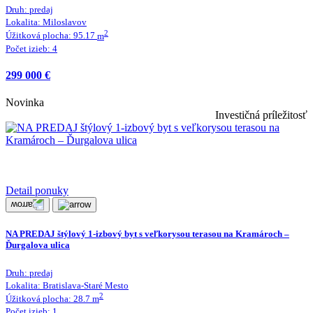
Druh:
predaj
Lokalita:
Miloslavov
2
Úžitková plocha:
95.17
m
Počet izieb:
4
299 000 €
Novinka
Investičná príležitosť
Detail ponuky
NA PREDAJ štýlový 1-izbový byt s veľkorysou terasou na Kramároch –
Ďurgalova ulica
Druh:
predaj
Lokalita:
Bratislava-Staré Mesto
2
Úžitková plocha:
28.7
m
Počet izieb:
1