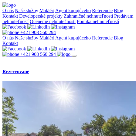
O nás
Naše služby
Makléri
Agent kupujúceho
Referencie
Blog
Kontakt
Developerské projekty
Zahraničné nehnuteľnosti
Predávam
nehnuteľnosť
Ocenenie nehnuteľnosti
Ponuka nehnuteľností
+421 908 560 294
O nás
Naše služby
Makléri
Agent kupujúceho
Referencie
Blog
Kontakt
+421 908 560 294
Rezervované