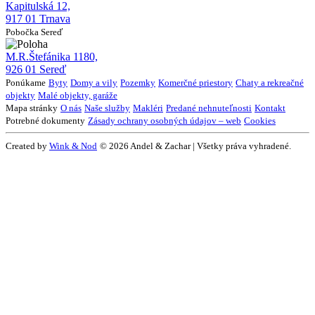
Kapitulská 12,
917 01 Trnava
Pobočka Sereď
M.R.Štefánika 1180,
926 01 Sereď
Ponúkame
Byty
Domy a vily
Pozemky
Komerčné priestory
Chaty a rekreačné
objekty
Malé objekty, garáže
Mapa stránky
O nás
Naše služby
Makléri
Predané nehnuteľnosti
Kontakt
Potrebné dokumenty
Zásady ochrany osobných údajov – web
Cookies
Created by
Wink & Nod
© 2026 Andel & Zachar | Všetky práva vyhradené.