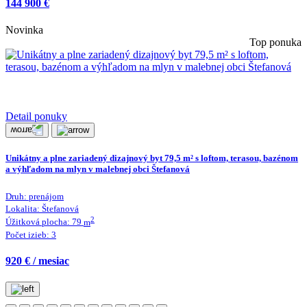
144 900 €
Novinka
Top ponuka
Detail ponuky
Unikátny a plne zariadený dizajnový byt 79,5 m² s loftom, terasou, bazénom
a výhľadom na mlyn v malebnej obci Štefanová
Druh:
prenájom
Lokalita:
Štefanová
2
Úžitková plocha:
79
m
Počet izieb:
3
920 € / mesiac