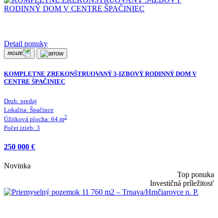
Detail ponuky
KOMPLETNE ZREKONŠTRUOVANÝ 3-IZBOVÝ RODINNÝ DOM V
CENTRE ŠPAČINIEC
Druh:
predaj
Lokalita:
Špačince
2
Úžitková plocha:
64
m
Počet izieb:
3
250 000 €
Novinka
Top ponuka
Investičná príležitosť