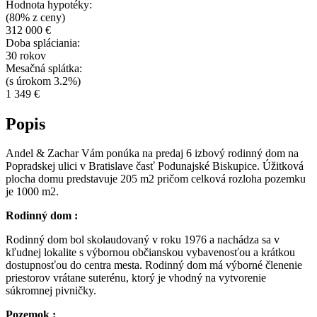
Hodnota hypotéky:
(80% z ceny)
312 000 €
Doba spláciania:
30 rokov
Mesačná splátka:
(s úrokom 3.2%)
1 349 €
Popis
Andel & Zachar Vám ponúka na predaj 6 izbový rodinný dom na
Popradskej ulici v Bratislave časť Podunajské Biskupice. Úžitková
plocha domu predstavuje 205 m2 pričom celková rozloha pozemku
je 1000 m2.
Rodinný dom :
Rodinný dom bol skolaudovaný v roku 1976 a nachádza sa v
kľudnej lokalite s výbornou občianskou vybavenosťou a krátkou
dostupnosťou do centra mesta. Rodinný dom má výborné členenie
priestorov vrátane suterénu, ktorý je vhodný na vytvorenie
súkromnej pivničky.
Pozemok :