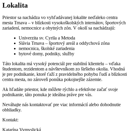
Lokalita
Priestor sa nachádza vo vyhľadávanej lokalite neďaleko centra
mesta Trnava – v blízkosti vysokoškolských internátov, športových
zariadení, nemocnice a obytných zón. V okolí sa nachádzajú:
Univerzita sv. Cyrila a Metoda
Slávia Trnava – športový areál a oddychová zóna
nemocnica, školské zariadenia
bytové domy, podniky, služby
Táto lokalita má vysoký potenciál pre stabilnú klientelu – vďaka
študentom, rezidentom a návštevníkom zo širšieho okolia. Vhodná
je pre podnikanie, ktoré ťaží z pravidelného pohybu ľudí a blízkosti
centra mesta, no zároveň ponúka pokojnejšie zázemie.
Ak hľadáte priestor, kde môžete rýchlo a efektívne začať svoje
podnikanie, táto ponuka je ideálna práve pre vás.
Neváhajte nás kontaktovať pre viac informácií alebo dohodnutie
obhliadky.
Kontakt:
Katarína Vymyslická