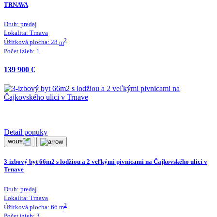
TRNAVA
Druh:
predaj
Lokalita:
Trnava
2
Úžitková plocha:
28
m
Počet izieb:
1
139 900 €
Detail ponuky
3-izbový byt 66m2 s lodžiou a 2 veľkými pivnicami na Čajkovského ulici v
Trnave
Druh:
predaj
Lokalita:
Trnava
2
Úžitková plocha:
66
m
Počet izieb:
3