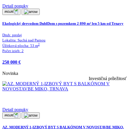
Detail ponuky
Ekologický drevodom DublDom s pozemkom 2 890 m² len 5 km od Trnavy
Druh:
predaj
Lokalita:
Suchá nad Parnou
2
Úžitková plocha:
53
m
Počet izieb:
2
250 000 €
Novinka
Investičná príležitosť
Detail ponuky
AZ. MODERNÝ 1-IZBOVÝ BYT S BALKÓNOM V NOVOSTAVBE MIKO,