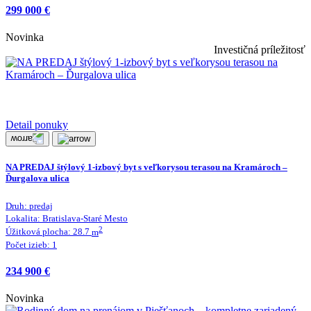
299 000 €
Novinka
Investičná príležitosť
Detail ponuky
NA PREDAJ štýlový 1-izbový byt s veľkorysou terasou na Kramároch –
Ďurgalova ulica
Druh:
predaj
Lokalita:
Bratislava-Staré Mesto
2
Úžitková plocha:
28.7
m
Počet izieb:
1
234 900 €
Novinka