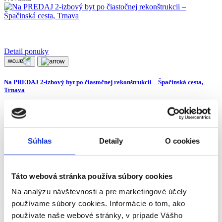
Detail ponuky
Na PREDAJ 2-izbový byt po čiastočnej rekonštrukcii – Špačinská cesta,
Trnava
Druh:
predaj
Lokalita:
Trnava
2
Úžitková plocha:
54
m
Počet izieb:
2
Súhlas
Detaily
O cookies
179 900 €
Výhodné
Táto webová stránka používa súbory cookies
Investičná príležitosť
Na analýzu návštevnosti a pre marketingové účely
Rodinné bývanie
používame súbory cookies. Informácie o tom, ako
používate naše webové stránky, v prípade Vášho