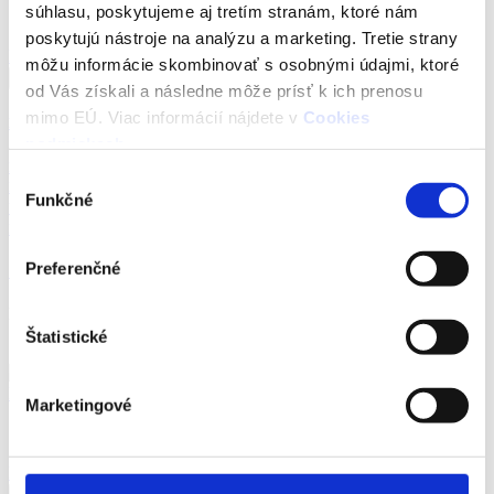
súhlasu, poskytujeme aj tretím stranám, ktoré nám
poskytujú nástroje na analýzu a marketing. Tretie strany
Detail ponuky
môžu informácie skombinovať s osobnými údajmi, ktoré
od Vás získali a následne môže prísť k ich prenosu
mimo EÚ. Viac informácií nájdete v
Cookies
Na predaj priestranný 3i byt s krásnym výhľadom na Zobor v Nitre
podmiekach
.
Druh:
predaj
Výber
Lokalita:
Nitra
Funkčné
súhlasu
2
Úžitková plocha:
78
m
Počet izieb:
3
Preferenčné
162 990 €
Novinka
Top ponuka
Štatistické
Rodinné bývanie
Marketingové
Detail ponuky