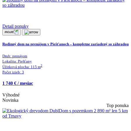
Detail ponuky
Rodinný dom na prenájom v Piešťanoch – kompletne zariadený so záhradou
Druh:
prenájom
Lokalita:
Piešťany
2
Úžitková plocha:
115
m
Počet izieb:
3
1 740 € / mesiac
Výhodné
Novinka
Top ponuka