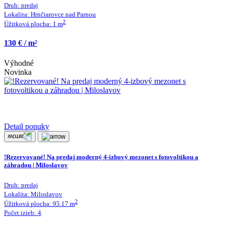
Druh:
predaj
Lokalita:
Hrnčiarovce nad Parnou
2
Úžitková plocha:
1
m
130 € / m²
Výhodné
Novinka
Detail ponuky
!Rezervované! Na predaj moderný 4-izbový mezonet s fotovoltikou a
záhradou | Miloslavov
Druh:
predaj
Lokalita:
Miloslavov
2
Úžitková plocha:
95.17
m
Počet izieb:
4