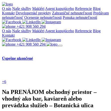
O nás
Naše služby
Makléri
Agent kupujúceho
Referencie
Blog
Kontakt
Developerské projekty
Zahraničné nehnuteľnosti
Predávam
nehnuteľnosť
Ocenenie nehnuteľnosti
Ponuka nehnuteľností
+421 908 560 294
O nás
Naše služby
Makléri
Agent kupujúceho
Referencie
Blog
Kontakt
+421 908 560 294
Úspešne ukončené
+6
Na PRENÁJOM obchodný priestor –
vhodný ako bar, kaviareň alebo
prevádzka služieb – Botanická ulica