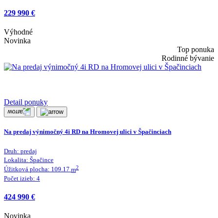
229 990 €
Výhodné
Novinka
Top ponuka
Rodinné bývanie
Detail ponuky
Na predaj výnimočný 4i RD na Hromovej ulici v Špačinciach
Druh:
predaj
Lokalita:
Špačince
2
Úžitková plocha:
109.17
m
Počet izieb:
4
424 990 €
Novinka