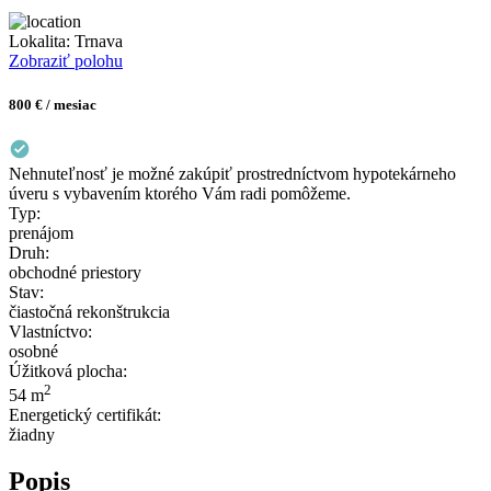
Lokalita:
Trnava
Zobraziť polohu
800 € / mesiac
Nehnuteľnosť je možné zakúpiť prostredníctvom hypotekárneho
úveru s vybavením ktorého Vám radi pomôžeme.
Typ:
prenájom
Druh:
obchodné priestory
Stav:
čiastočná rekonštrukcia
Vlastníctvo:
osobné
Úžitková plocha:
2
54 m
Energetický certifikát:
žiadny
Popis