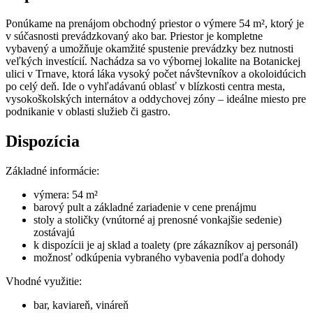
Ponúkame na prenájom obchodný priestor o výmere 54 m², ktorý je
v súčasnosti prevádzkovaný ako bar. Priestor je kompletne
vybavený a umožňuje okamžité spustenie prevádzky bez nutnosti
veľkých investícií. Nachádza sa vo výbornej lokalite na Botanickej
ulici v Trnave, ktorá láka vysoký počet návštevníkov a okoloidúcich
po celý deň. Ide o vyhľadávanú oblasť v blízkosti centra mesta,
vysokoškolských internátov a oddychovej zóny – ideálne miesto pre
podnikanie v oblasti služieb či gastro.
Dispozícia
Základné informácie:
výmera: 54 m²
barový pult a základné zariadenie v cene prenájmu
stoly a stoličky (vnútorné aj prenosné vonkajšie sedenie)
zostávajú
k dispozícii je aj sklad a toalety (pre zákazníkov aj personál)
možnosť odkúpenia vybraného vybavenia podľa dohody
Vhodné využitie:
bar, kaviareň, vináreň