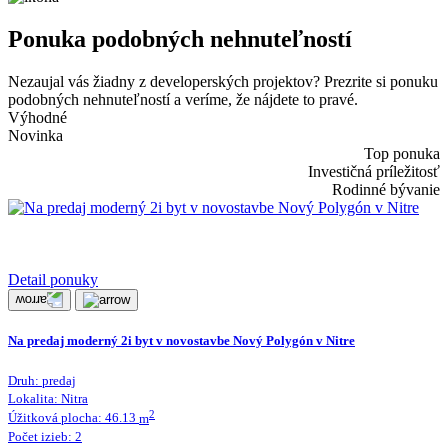
Ponuka podobných nehnuteľností
Nezaujal vás žiadny z developerských projektov? Prezrite si ponuku
podobných nehnuteľností a veríme, že nájdete to pravé.
Výhodné
Novinka
Top ponuka
Investičná príležitosť
Rodinné bývanie
Detail ponuky
Na predaj moderný 2i byt v novostavbe Nový Polygón v Nitre
Druh:
predaj
Lokalita:
Nitra
2
Úžitková plocha:
46.13
m
Počet izieb:
2