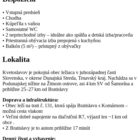
• Vstupná predsieň
• Chodba
• Kúpeľňa s vaňou
• Samostatné WC
• 2 nepriechodné izby – ideálne ako spálňa a detská izba/pracovňa
• Priestranná obývacia izba prepojená s kuchyňou
• Balkón (5 m²) – prístupný z obývačky
Lokalita
Kvetoslavov je pokojná obec ležiaca v juhozápadnej časti
Slovenska, v okrese Dunajská Streda, Trnavský kraj. Nachádza sa v
Podunajskej nížine na Žitnom ostrove, asi 4 km SV od Šamorína a
približne 25–27 km od Bratislavy
Doprava a infraštruktúra:
• Obec leží na trati č. 131, ktorá spája Bratislavu s Komárnom –
možná cesta vlakom
• Veľmi dobré napojenie na diaľničnú R7, výjazd len ~1 km od
obce .
• Z Bratislavy je to autom približne 17 minút
Denný život a vybavenie: