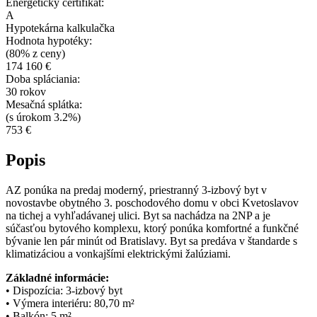
Energetický certifikát:
A
Hypotekárna kalkulačka
Hodnota hypotéky:
(80% z ceny)
174 160 €
Doba spláciania:
30 rokov
Mesačná splátka:
(s úrokom 3.2%)
753 €
Popis
AZ ponúka na predaj moderný, priestranný 3-izbový byt v
novostavbe obytného 3. poschodového domu v obci Kvetoslavov
na tichej a vyhľadávanej ulici. Byt sa nachádza na 2NP a je
súčasťou bytového komplexu, ktorý ponúka komfortné a funkčné
bývanie len pár minút od Bratislavy. Byt sa predáva v štandarde s
klimatizáciou a vonkajšími elektrickými žalúziami.
Základné informácie:
• Dispozícia: 3-izbový byt
• Výmera interiéru: 80,70 m²
• Balkón: 5 m²