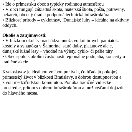
• Ide o prímestskú obec s typicky rodinnou atmosférou
• V obci fungujú základná škola, materská škola, pošta, potraviny,
pekáreň, obecný úrad a podporná technická infraštruktúra
• Blízkosť prírody – cyklotrasy, Dunajské luhy – ideálne na aktívny
oddych.
Okolie a zaujímavosti:
• V blízkom okolí sa nachádza množstvo kultúrnych pamiatok:
kostoly a synagóga v Šamoríne, staré duby, platanové aleje,
dunajské lužné lesy – vhodné na výlety, cyklo- či pešie túry
• Obec spolu s okolím často hostí regionálne podujatia, koncerty a
tradičné akcie.
Kvetoslavov je ideálnou voľbou pre tých, čo hľadajú pokojný
prímestský život v blízkosti Bratislavy, s dobrou dostupnosťou a
živou medziľudskou komunitou. Ponúka tradičné vidiecke
prostredie, pritom s dobrou infraštruktúrou a možnosťami dojazdu
do hlavného mesta.