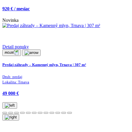
920 € / mesiac
Novinka
Detail ponuky
Predaj záhrady – Kamenný mlyn, Trnava | 307 m²
Druh:
predaj
Lokalita:
Trnava
49 000 €