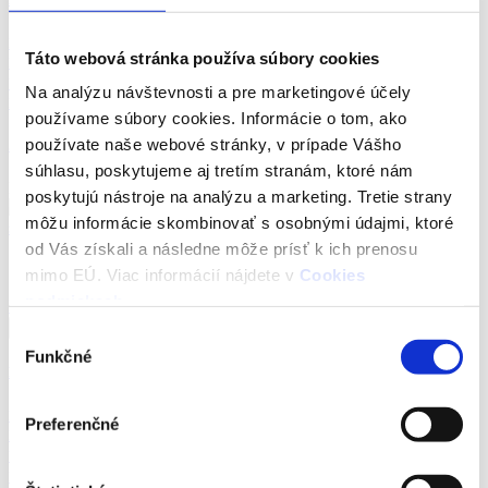
Druh:
predaj
Táto webová stránka používa súbory cookies
Lokalita:
Bratislava-Staré Mesto
2
Úžitková plocha:
28.7
m
Na analýzu návštevnosti a pre marketingové účely
Počet izieb:
1
používame súbory cookies. Informácie o tom, ako
používate naše webové stránky, v prípade Vášho
234 900 €
súhlasu, poskytujeme aj tretím stranám, ktoré nám
Novinka
poskytujú nástroje na analýzu a marketing. Tretie strany
môžu informácie skombinovať s osobnými údajmi, ktoré
od Vás získali a následne môže prísť k ich prenosu
mimo EÚ. Viac informácií nájdete v
Cookies
podmiekach
.
Detail ponuky
Výber
Funkčné
súhlasu
Rodinný dom na prenájom v Piešťanoch – kompletne zariadený so záhradou
Druh:
prenájom
Preferenčné
Lokalita:
Piešťany
2
Úžitková plocha:
115
m
Počet izieb:
3