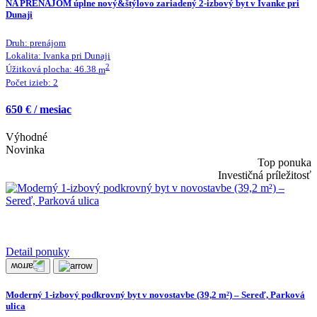
NA PRENÁJOM úplne nový&štýlovo zariadený 2-izbový byt v Ivanke pri
Dunaji
Druh:
prenájom
Lokalita:
Ivanka pri Dunaji
2
Úžitková plocha:
46.38
m
Počet izieb:
2
650 € / mesiac
Výhodné
Novinka
Top ponuka
Investičná príležitosť
Detail ponuky
Moderný 1-izbový podkrovný byt v novostavbe (39,2 m²) – Sereď, Parková
ulica