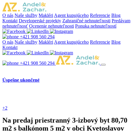
O nás
Naše služby
Makléri
Agent kupujúceho
Referencie
Blog
Kontakt
Developerské projekty
Zahraničné nehnuteľnosti
Predávam
nehnuteľnosť
Ocenenie nehnuteľnosti
Ponuka nehnuteľností
+421 908 560 294
O nás
Naše služby
Makléri
Agent kupujúceho
Referencie
Blog
Kontakt
+421 908 560 294
Úspešne ukončené
+2
Na predaj priestranný 3-izbový byt 80,70
m2 s balkónom 5 m2 v obci Kvetoslavov