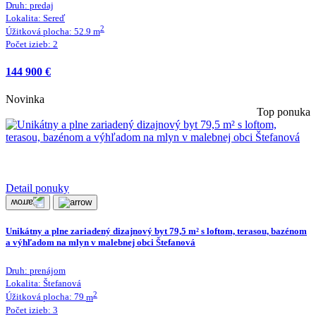
Druh:
predaj
Lokalita:
Sereď
2
Úžitková plocha:
52.9
m
Počet izieb:
2
144 900 €
Novinka
Top ponuka
Detail ponuky
Unikátny a plne zariadený dizajnový byt 79,5 m² s loftom, terasou, bazénom
a výhľadom na mlyn v malebnej obci Štefanová
Druh:
prenájom
Lokalita:
Štefanová
2
Úžitková plocha:
79
m
Počet izieb:
3