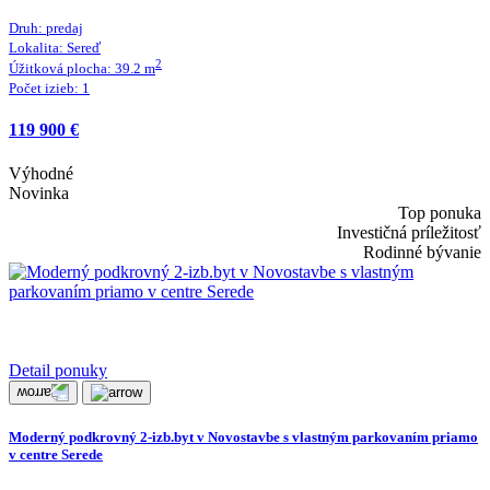
Druh:
predaj
Lokalita:
Sereď
2
Úžitková plocha:
39.2
m
Počet izieb:
1
119 900 €
Výhodné
Novinka
Top ponuka
Investičná príležitosť
Rodinné bývanie
Detail ponuky
Moderný podkrovný 2-izb.byt v Novostavbe s vlastným parkovaním priamo
v centre Serede