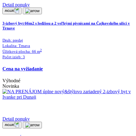
Detail ponuky
3-izbový byt 66m2 s lodžiou a 2 veľkými pivnicami na Čajkovského ulici v
Trnave
Druh:
predaj
Lokalita:
Trnava
2
Úžitková plocha:
66
m
Počet izieb:
3
Cena na vyžiadanie
Výhodné
Novinka
Detail ponuky