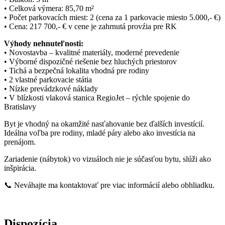
• Celková výmera: 85,70 m²
• Počet parkovacích miest: 2 (cena za 1 parkovacie miesto 5.000,- €)
• Cena: 217 700,- € v cene je zahrnutá provźia pre RK
Výhody nehnuteľnosti:
• Novostavba – kvalitné materiály, moderné prevedenie
• Výborné dispozičné riešenie bez hluchých priestorov
• Tichá a bezpečná lokalita vhodná pre rodiny
• 2 vlastné parkovacie státia
• Nízke prevádzkové náklady
• V blízkosti vlaková stanica RegioJet – rýchle spojenie do
Bratislavy
Byt je vhodný na okamžité nasťahovanie bez ďalších investícií.
Ideálna voľba pre rodiny, mladé páry alebo ako investícia na
prenájom.
Zariadenie (nábytok) vo vizuáloch nie je súčasťou bytu, slúži ako
inšpirácia.
📞 Neváhajte ma kontaktovať pre viac informácií alebo obhliadku.
Dispozícia