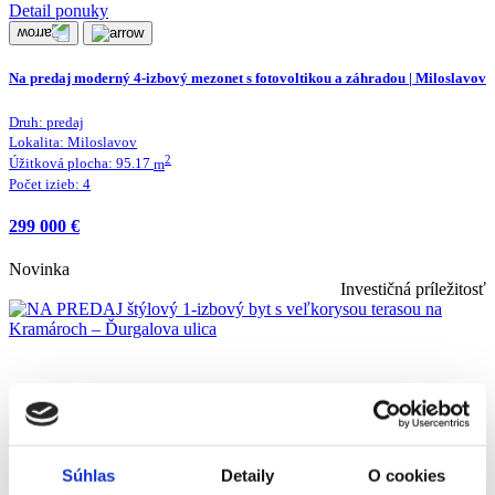
Detail ponuky
Na predaj moderný 4-izbový mezonet s fotovoltikou a záhradou | Miloslavov
Druh:
predaj
Lokalita:
Miloslavov
2
Úžitková plocha:
95.17
m
Počet izieb:
4
299 000 €
Novinka
Investičná príležitosť
Detail ponuky
Súhlas
Detaily
O cookies
NA PREDAJ štýlový 1-izbový byt s veľkorysou terasou na Kramároch –
Ďurgalova ulica