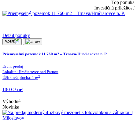
Top ponuka
Investičná príležitosť
Detail ponuky
Priemyselný pozemok 11 760 m2 – Trnava/Hrnčiarovce n. P.
Druh:
predaj
Lokalita:
Hrnčiarovce nad Parnou
2
Úžitková plocha:
1
m
130 € / m²
Výhodné
Novinka