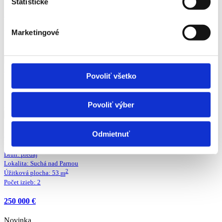
Štatistické
1 740 € / mesiac
Marketingové
Výhodné
Novinka
Top ponuka
Povoliť všetko
Detail ponuky
Povoliť výber
Odmietnuť
Ekologický drevodom DublDom s pozemkom 2 890 m² len 5 km od Trnavy
Druh:
predaj
Lokalita:
Suchá nad Parnou
2
Úžitková plocha:
53
m
Počet izieb:
2
250 000 €
Novinka