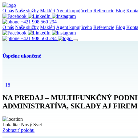
O nás
Naše služby
Makléri
Agent kupujúceho
Referencie
Blog
Konta
+421 908 560 294
O nás
Naše služby
Makléri
Agent kupujúceho
Referencie
Blog
Konta
+421 908 560 294
Úspešne ukončené
+18
NA PREDAJ – MULTIFUNKČNÝ PODNI
ADMINISTRATÍVA, SKLADY AJ FIRE
Lokalita:
Nový Svet
Zobraziť polohu