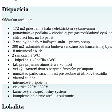
Dispozícia
Súčasťou areálu je:
172 m2 priestranná hala s elektrickým vykurovaním
potravinárska podlaha – vhodná aj pre gastro/skladové využiti
chladiaci box na 15 paliet
2 vstupy do haly z bočných strán + priamy vstup
300 m2 administratívna budova s možnosťou kancelárií aj býv
8 miestností / izieb
2 samostatné WC
1 kúpeľňa + kúpeľňa s WC
krb pre príjemnú atmosféru a komfort
veľký uzavretý dvor s bezproblémovým prístupom
množstvo parkovacích miest pre osobné aj úžitkové vozidlá
vlastná studňa
internetové pripojenie
elektrika 220V / 380V
kamerový a bezpečnostný systém
kompletné oplotenie areálu a súkromie
Lokalita