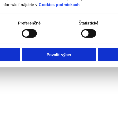
 informácií nájdete v
Cookies podmiekach
.
podobných nehnuteľností a veríme, že nájdete to pravé.
Preferenčné
Štatistické
Povoliť výber