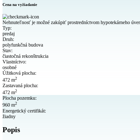
Cena na vyžiadanie
Nehnuteľnosť je možné zakúpiť prostredníctvom hypotekárneho úve
Typ:
predaj
Druh:
polyfunkčná budova
Stav:
čiastočná rekonštrukcia
Vlastníctvo:
osobné
Úžitková plocha:
2
472 m
Zastavaná plocha:
2
472 m
Plocha pozemku:
2
960 m
Energetický certifikát:
žiadny
Popis