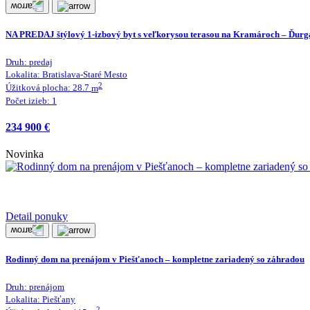
NA PREDAJ štýlový 1-izbový byt s veľkorysou terasou na Kramároch – Ďurga
Druh:
predaj
Lokalita:
Bratislava-Staré Mesto
2
Úžitková plocha:
28.7
m
Počet izieb:
1
234 900 €
Novinka
Detail ponuky
Rodinný dom na prenájom v Piešťanoch – kompletne zariadený so záhradou
Druh:
prenájom
Lokalita:
Piešťany
2