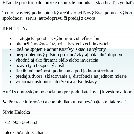
Hľadáte priestor, kde môžete okamžite podnikať, skladovať, vyrábať 
Tento uzavretý podnikateľský areál v obci Nový Svet ponúka výbornú 
spoločnosť, servis, autodopravu či predaj z dvora
BENEFITY:
strategická poloha s výbornou viditeľnosťou
okamžitá možnosť využitia bez veľkých investícií
ideálne spojenie administratívy, skladu a výroby
bezproblémový prístup pre dodávky aj nákladnú dopravu
vhodné aj ako firemné sídlo alebo investícia
uzavretý a bezpečný areál
flexibilné možnosti podnikania pod jednou strechou
predaj z dvora, skladovanie aj distribúcia na jednom mieste
výborná dostupnosť do Senca aj Bratislavy
Areál s obrovským potenciálom pre podnikateľov aj investorov, ktorí
📞 Pre viac informácií alebo obhliadku ma neváhajte kontaktovať.
Silvia Halecká
+421 905 669 863
halecka@andelzachar.sk