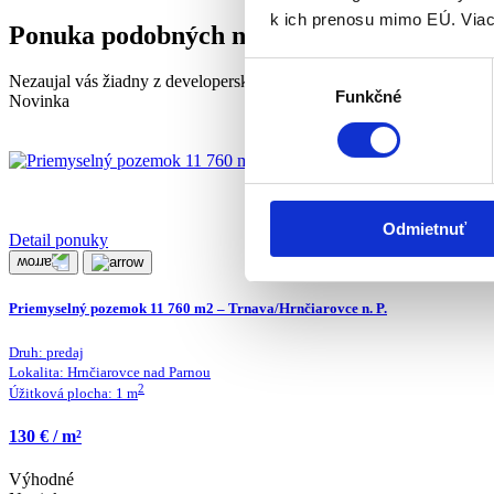
k ich prenosu mimo EÚ. Viac
Ponuka podobných nehnuteľností
Výber
Nezaujal vás žiadny z developerských projektov? Prezrite si ponuku 
Funkčné
súhlasu
Novinka
Odmietnuť
Detail ponuky
Priemyselný pozemok 11 760 m2 – Trnava/Hrnčiarovce n. P.
Druh:
predaj
Lokalita:
Hrnčiarovce nad Parnou
2
Úžitková plocha:
1
m
130 € / m²
Výhodné