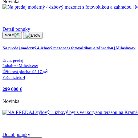
Novinka
Detail ponuky
Na predaj moderný 4-izbový mezonet s fotovoltikou a záhradou | Miloslavov
Druh:
predaj
Lokalita:
Miloslavov
2
Úžitková plocha:
95.17
m
Počet izieb:
4
299 000 €
Novinka
Detail ponuky